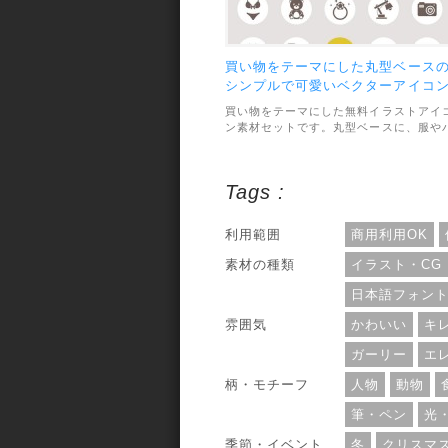
買い物をテーマにした丸型ベース
シンプルで可愛いベクターアイコ
セット
買い物をテーマにした無料イラストアイ
ン素材セットです。丸型ベースに、服や
ッグにカメラなどがシンプルにデザイン
れています。アイコンの種類は合計42種
類で、ファイル形式はAI・EPS・PSDで
Tags :
意されています。利用範囲については、
人・商用利用問わずOKとなっています。
利用範囲
商用利用OK
素材の種類
イラスト・CG
日本語フォン
雰囲気
かわいい
キ
ガーリー
エ
柄・モチーフ
人物
動物
筆・ペン
光
季節・イベント
冬
クリスマ