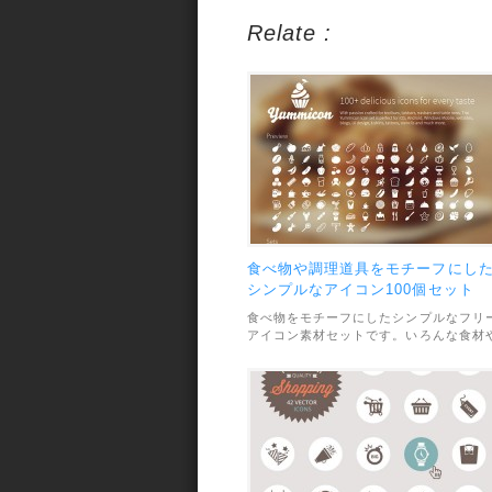
Relate :
食べ物や調理道具をモチーフにし
シンプルなアイコン100個セット
食べ物をモチーフにしたシンプルなフリ
アイコン素材セットです。いろんな食材
調理道具などがデフォルメされたデザイ
がとっても可愛い雰囲気。全部で100種
のアイコンが収録されていて、利用につ
ては個人・商用問わずOK。また、無料版
ではファイル形式が透過PNGになってい
て、有料版では.aiや.psd形式が収録され
ているそうです。