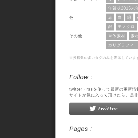
年賀状2015未
色
赤
白
緑
銀
モノクロ
その他
単体素材
素
カリグラフィ
※投稿数の多いタグのみを表示していま
Follow :
twitter・rssを使って最新の更
サイトが気に入って頂けたら、是
Pages :