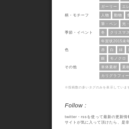
ガーリー
エ
柄・モチーフ
人物
動物
筆・ペン
光
季節・イベント
冬
クリスマ
年賀状2015未
色
赤
白
緑
銀
モノクロ
その他
単体素材
素
カリグラフィ
※投稿数の多いタグのみを表示していま
Follow :
twitter・rssを使って最新の更
サイトが気に入って頂けたら、是