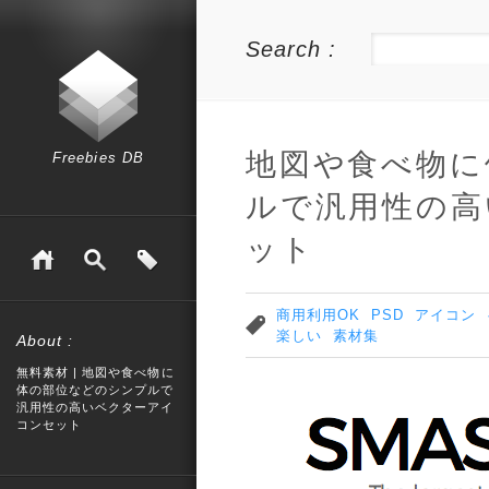
Search :
地図や食べ物に
Freebies DB
ルで汎用性の高
ット
商用利用OK
PSD
アイコン
楽しい
素材集
About :
無料素材 | 地図や食べ物に
体の部位などのシンプルで
汎用性の高いベクターアイ
コンセット