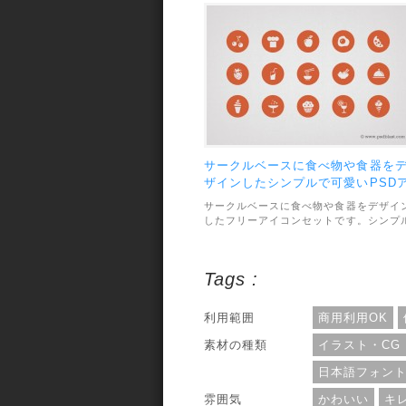
ンなんかに幅広く使えます。素材のファ
ル形式はIllustratorなどで使える.ai形式
なっていて、収録されているアイコン数
合計100種類。利用範囲については、個
人・商用利用問わずOKとなっています。
サークルベースに食べ物や食器を
ザインしたシンプルで可愛いPSD
イコンセット
サークルベースに食べ物や食器をデザイ
したフリーアイコンセットです。シンプ
で可愛いデザインが使いやすそう。素材
ファイル形式はPSDで、収録されている
イコン数は全部で50個です。利用範囲に
Tags :
ついては、個人・商用利用問わずOKとな
っています。
利用範囲
商用利用OK
素材の種類
イラスト・CG
日本語フォン
雰囲気
かわいい
キ