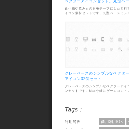
ベクターアイコンセット。丸型ベ
スのシンプルなデザイン。
食べ物や飲みものをモチーフにした無料
イコン素材セットです。丸型ベースにシ
プルにデザインされた様々な料理があし
われています。素材のファイル形式は、
EPSとAIで、利用範囲については、個人
商用利用問わずOKとなっています。
グレーベースのシンプルなベクタ
アイコン32個セット
グレーベースのシンプルなベクターアイ
ンセットです。Macや鍵にゲームコント
ーラーなど、バラエティ豊かなアイコン
合計32個収録されています。素材のファ
イル形式はPSDと透過PNGで用意されて
Tags :
います。利用範囲については、個人・商
利用問わずOKとなっています。
利用範囲
商用利用OK