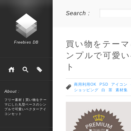
Search :
買い物をテーマ
Freebies DB
ンプルで可愛い
ト
商用利用OK
PSD
アイコン
ショッピング
白
茶
素材集
About :
フリー素材 | 買い物をテー
マにした丸型ベースのシン
プルで可愛いベクターアイ
コンセット