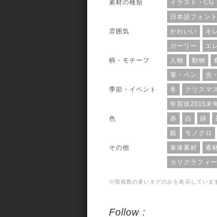
素材の種類
イラスト・CG
日本語フォン
雰囲気
かわいい
キ
ガーリー
エ
柄・モチーフ
人物
動物
筆・ペン
光
季節・イベント
冬
クリスマ
年賀状2015未
色
赤
白
緑
銀
モノクロ
その他
単体素材
素
カリグラフィ
※投稿数の多いタグのみを表示していま
Follow :