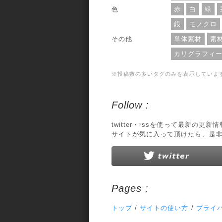
色
赤
白
緑
銀
モノクロ
その他
単体素材
素
カリグラフィ
※投稿数の多いタグのみを表示していま
Follow :
twitter・rssを使って最新の更
サイトが気に入って頂けたら、是
Pages :
トップ
/
サイトの使い方
/
プライ