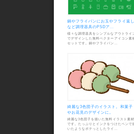
鍋やフライパンにお玉やフライ返
など調理器具のPSDア…
様々な調理器具をシンプルなアウトライ
でデザインした無料ベクターアイコン素
セットです。鍋やフライパン…
綺麗な3色団子のイラスト。和菓子
やお花見のデザインに。
綺麗な3色団子を描いた無料イラスト素
です。たっぷりとインクをつけたペンで
いたようなポテっとしたライ…