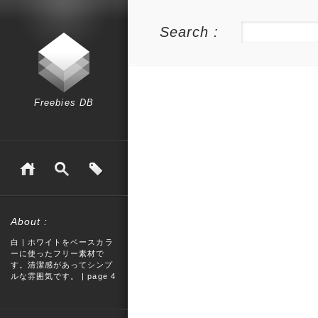
Search :
Freebies DB
About :
白 | ホワイトをベースカラ
ーに使ったフリー素材で
す。清潔感があってシンプ
ルな雰囲気です。 | page 4