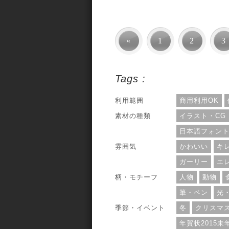
«
1
2
3
Tags :
利用範囲
商用利用OK
素材の種類
イラスト・CG
日本語フォン
雰囲気
かわいい
キ
ガーリー
エ
柄・モチーフ
人物
動物
筆・ペン
光
季節・イベント
冬
クリスマ
年賀状2015未