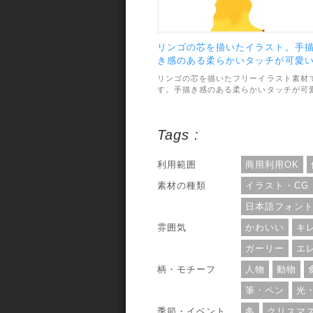
リンゴの芯を描いたイラスト。手
き感のある柔らかいタッチが可愛
雰囲気。
リンゴの芯を描いたフリーイラスト素材
す。手描き感のある柔らかいタッチが可
い雰囲気です。素材のファイル形式透過
PNGで、画像サイズは最大532×667pxで
す。利用範囲については、個人・商用利
Tags :
問わずOKとなっています。
利用範囲
商用利用OK
素材の種類
イラスト・CG
日本語フォン
雰囲気
かわいい
キ
ガーリー
エ
柄・モチーフ
人物
動物
筆・ペン
光
季節・イベント
冬
クリスマ