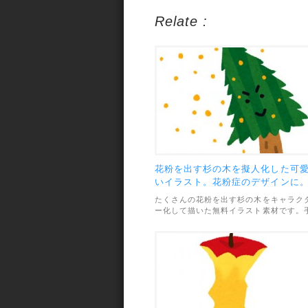
Relate :
花粉を出す杉の木を擬人化した可
いイラスト。花粉症のデザインに
たくさんの花粉を出す杉の木をキャラク
ー化して描いた無料イラスト素材です。
描き感のある柔らかいタッチがとっても
愛い雰囲気。花粉症をテーマにしたデザ
ンに使えます。素材のファイル形式は透
PNGで、画像サイズは800×800pxです。
利用範囲については、個人・商用利用問
ずOKとなっています。