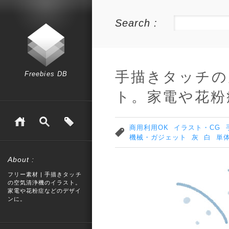
Search :
手描きタッチの
Freebies DB
ト。家電や花粉
商用利用OK
イラスト・CG
機械・ガジェット
灰
白
単
About :
フリー素材 | 手描きタッチ
の空気清浄機のイラスト。
家電や花粉症などのデザイ
ンに。