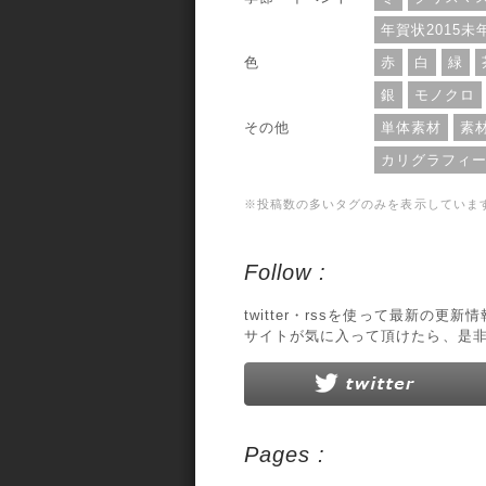
年賀状2015未
色
赤
白
緑
銀
モノクロ
その他
単体素材
素
カリグラフィ
※投稿数の多いタグのみを表示していま
Follow :
twitter・rssを使って最新の更
サイトが気に入って頂けたら、是
Pages :