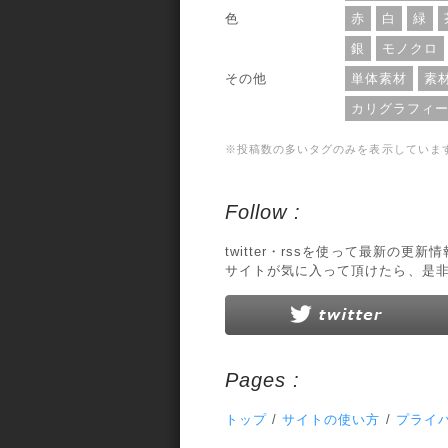
色
赤
白
緑
銀
モノクロ
その他
単体素材
素
カリグラフィ
※投稿数の多いタグのみを表示していま
Follow :
twitter・rssを使って最新の更
サイトが気に入って頂けたら、是
Pages :
トップ
/
サイトの使い方
/
プライ