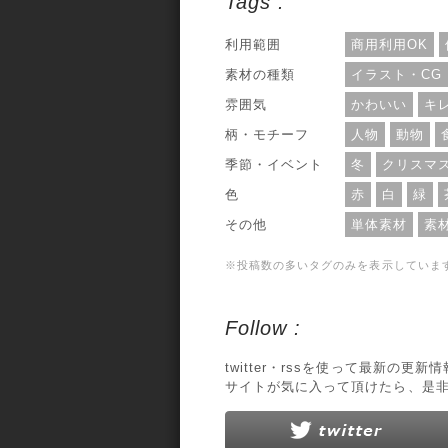
Tags :
イル形式はAIで、利用範囲については、
人・商用利用問わずOKとなっています。
利用範囲
商用利用OK
素材の種類
イラスト・CG
雰囲気
かわいい
キ
柄・モチーフ
人物
動物
季節・イベント
冬
クリスマ
色
赤
白
緑
その他
単体素材
素
※投稿数の多いタグのみを表示していま
Follow :
twitter・rssを使って最新の更
サイトが気に入って頂けたら、是