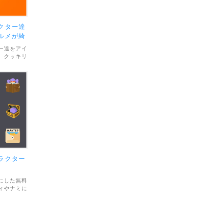
クター達
ルメが綺
ー達をアイ
。クッキリ
ォルメされ
計16種
IとEPS。
用利用問わ
ラクター
にした無料
ィやナミに
クター達が
素材のファ
は合計15