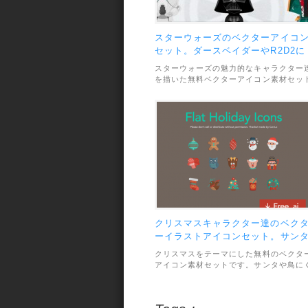
スターウォーズのベクターアイコ
セット。ダースベイダーやR2D2に
BB8など
スターウォーズの魅力的なキャラクター
を描いた無料ベクターアイコン素材セッ
です。ダースベイダーやR2D2に新キャ
のBB8などが収録されています。素材の
ァイル形式はAI・PSD・PNGで、利用範
囲については、個人・商用利用問わずOK
となっています。
クリスマスキャラクター達のベク
ーイラストアイコンセット。サン
や鳥にくるみ割り人形など。
クリスマスをテーマにした無料のベクタ
アイコン素材セットです。サンタや鳥に
るみ割り人形などが、キャラクターチッ
にデフォルメされてイラスト化されてい
す。アイコンの種類は合計15種類。ファ