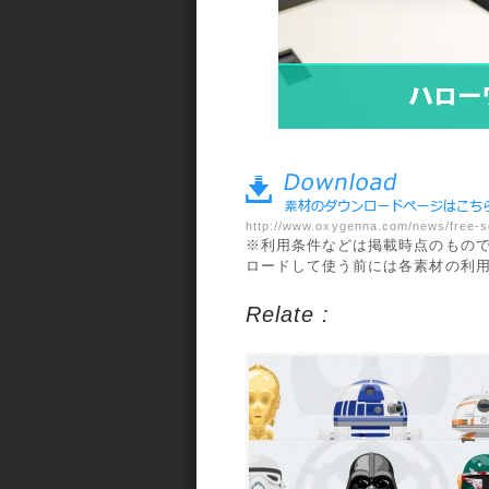
a>
http://www.oxygenna.com/news/free-se
※利用条件などは掲載時点のもの
ロードして使う前には各素材の利
Relate :