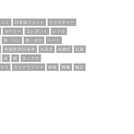
人利用まで
ォント
日本語フォント
テクスチャー
ガーリー
エレガント
レトロ
筆・ペン
光・ボケ
ハート
年賀状2015未年
お花見
結婚式
紅葉
金
銀
モノクロ
セリフ
カリグラフィー
斜体
軽量
幅広