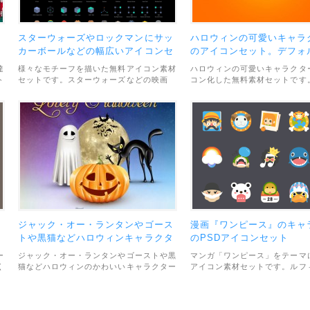
ン
スターウォーズやロックマンにサッ
ハロウィンの可愛いキャラ
カーボールなどの幅広いアイコンセ
のアイコンセット。デフォ
ット
麗。
達
様々なモチーフを描いた無料アイコン素材
ハロウィンの可愛いキャラクタ
ト
セットです。スターウォーズなどの映画
コン化した無料素材セットです
ラ
や、ロックマンなどのゲーム系、サッカー
としたシルエットで綺麗にデフ
フ
ボールなどのスポーツ系と、モチーフは多
ています。アイコンの収録数は合
岐にわたります。素材のファイル形式は
類です。素材のファイル形式はA
EPSとSketchで用意されています。利用
利用範囲については、個人・商
範囲については、個人・商用利用問わず
ずOKとなっています。
OKとなっています。
タ
ジャック・オー・ランタンやゴース
漫画『ワンピース』のキャ
タ
トや黒猫などハロウィンキャラクタ
のPSDアイコンセット
ー達のイラストアイコンセット
ー
ジャック・オー・ランタンやゴーストや黒
マンガ「ワンピース」をテーマ
く
猫などハロウィンのかわいいキャラクター
アイコン素材セットです。ルフ
ク
達をテーマにしたイラストアイコンセット
サンジなど、おなじみのキャラ
ま
です。楽しいハロウィンを演出するのにぴ
可愛くデザインされています。
ったり。素材は516×516pxのPNG画像に
イル形式はPSDで、アイコン数