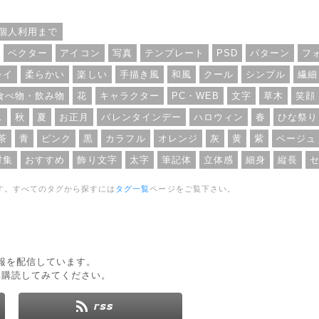
個
なっています。利用範囲については、個
種類。利用範囲については、個
人・商用利用問わずOKとなっています。
となっています。
個人利用まで
ベクター
アイコン
写真
テンプレート
PSD
パターン
フ
レイ
柔らかい
楽しい
手描き風
和風
クール
シンプル
繊細
食べ物・飲み物
花
キャラクター
PC・WEB
文字
草木
笑顔
ス
秋
夏
お正月
バレンタインデー
ハロウィン
春
ひな祭り
茶
青
ピンク
黒
カラフル
オレンジ
灰
黄
紫
ベージュ
材集
おすすめ
飾り文字
太字
筆記体
立体感
細身
縦長
す。すべてのタグから探すには
タグ一覧
ページをご覧下さい。
新情報を配信しています。
非購読してみてください。