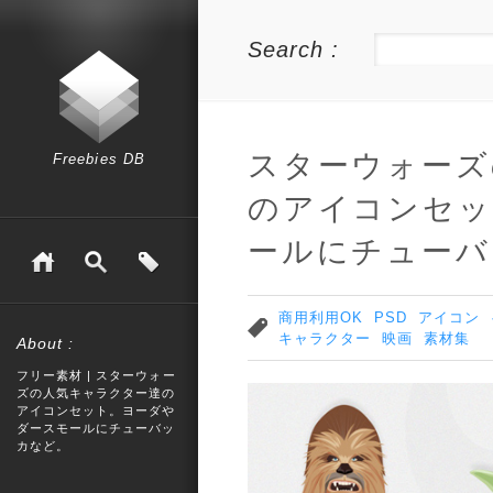
Search :
スターウォーズ
Freebies DB
のアイコンセッ
ールにチューバ
商用利用OK
PSD
アイコン
キャラクター
映画
素材集
About :
フリー素材 | スターウォー
ズの人気キャラクター達の
アイコンセット。ヨーダや
ダースモールにチューバッ
カなど。