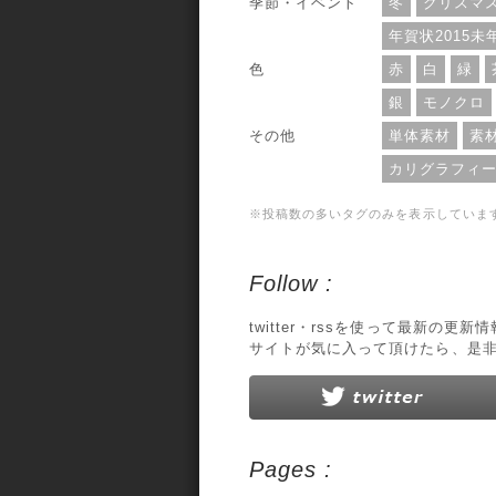
季節・イベント
冬
クリスマ
年賀状2015未
色
赤
白
緑
銀
モノクロ
その他
単体素材
素
カリグラフィ
※投稿数の多いタグのみを表示していま
Follow :
twitter・rssを使って最新の更
サイトが気に入って頂けたら、是
Pages :