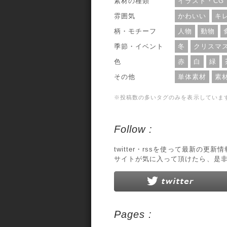
素材の種類
イラスト・CG
雰囲気
かわいい
キ
柄・モチーフ
人物
動物
季節・イベント
冬
クリスマ
色
赤
白
緑
その他
単体素材
素
※投稿数の多いタグのみを表示していま
Follow :
twitter・rssを使って最新の更
サイトが気に入って頂けたら、是
Pages :