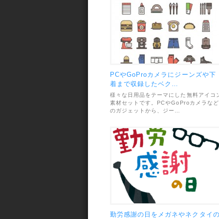
PCやGoProカメラにジーンズや下
着まで収録したベク…
様々な日用品をテーマにした無料アイコ
素材セットです。PCやGoProカメラなど
のガジェットから、ジー…
勤労感謝の日をメガネやネクタイ