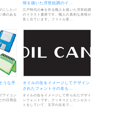
情を描いた浮世絵調のイ…
マにしたパ
江戸時代の傘を作る職人を描いた浮世絵調
ジ感のある
のイラスト素材です。職人の真剣な表情が
良く出ています。ファイル形…
そうな手
オイルの缶をイメージしてデザイン
されたフォントその名も…
プアイコン
オイルの缶をイメージして作られたデザイ
どの日用品
ンフォントです。クッキリとしたシルエッ
トをしていて、文字の左右で…