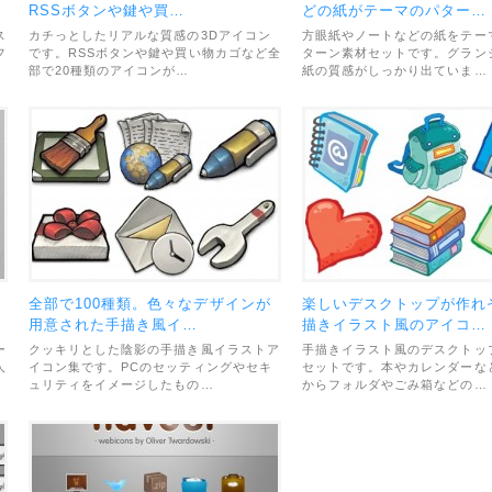
RSSボタンや鍵や買…
どの紙がテーマのパター…
ス
カチっとしたリアルな質感の3Dアイコン
方眼紙やノートなどの紙をテー
フ
です。RSSボタンや鍵や買い物カゴなど全
ターン素材セットです。グラン
部で20種類のアイコンが…
紙の質感がしっかり出ていま…
キ
全部で100種類。色々なデザインが
楽しいデスクトップが作れ
用意された手描き風イ…
描きイラスト風のアイコ…
ー
クッキリとした陰影の手描き風イラストア
手描きイラスト風のデスクトッ
人
イコン集です。PCのセッティングやセキ
セットです。本やカレンダーな
ュリティをイメージしたもの…
からフォルダやごみ箱などの…