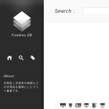
Search :
Freebies DB
About :
日用品 | 文房具や雑貨など
の日用品を題材にしたフリ
ー素材です。