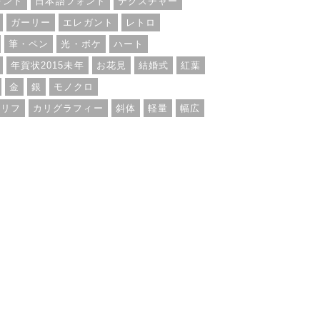
ォント
日本語フォント
テクスチャー
ガーリー
エレガント
レトロ
筆・ペン
光・ボケ
ハート
年賀状2015未年
お花見
結婚式
紅葉
金
銀
モノクロ
セリフ
カリグラフィー
斜体
軽量
幅広