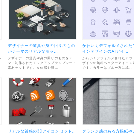
デザイナーの道具や身の回りのもの
かわいくデフォルメされた
がテーマのリアルなモッ…
インデザインのAIアイ…
ン
デザイナーの道具や身の回りのものをテー
かわいくデフォルメされたアウ
マに制作されたモックアップテンプレート
ザインの無料ベクターアイコン
素材セットです。立体感や影…
です。カラーはブルー系に統…
の
リアルな質感の3Dアイコンセット。
グランジ感のある方眼紙や