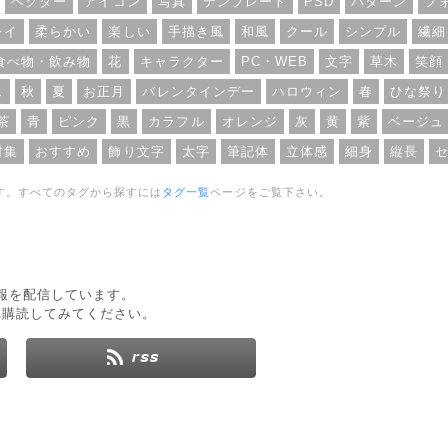
ベクター
アイコン
写真
テンプレート
PSD
パターン
フ
レイ
柔らかい
楽しい
手描き風
和風
クール
シンプル
繊細
食べ物・飲み物
花
キャラクター
PC・WEB
文字
草木
笑顔
ス
秋
夏
お正月
バレンタインデー
ハロウィン
春
ひな祭り
茶
青
ピンク
黒
カラフル
オレンジ
灰
黄
紫
ベージュ
材集
おすすめ
飾り文字
太字
筆記体
立体感
細身
縦長
す。すべてのタグから探すには
タグ一覧
ページをご覧下さい。
新情報を配信しています。
非購読してみてください。