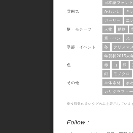
日本語フォン
雰囲気
かわいい
キ
ガーリー
エ
柄・モチーフ
人物
動物
筆・ペン
光
季節・イベント
冬
クリスマ
年賀状2015未
色
赤
白
緑
銀
モノクロ
その他
単体素材
素
カリグラフィ
※投稿数の多いタグのみを表示していま
Follow :