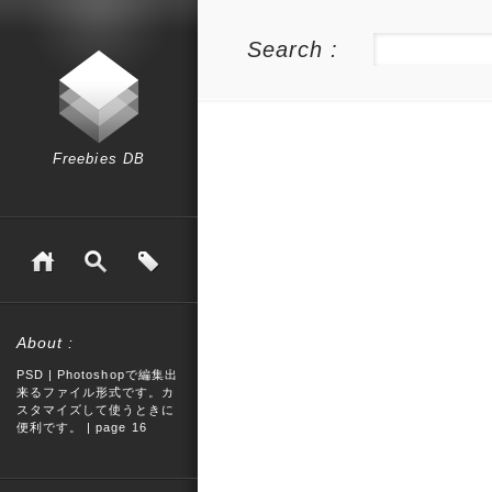
Search :
Freebies DB
About :
PSD | Photoshopで編集出
来るファイル形式です。カ
スタマイズして使うときに
便利です。 | page 16