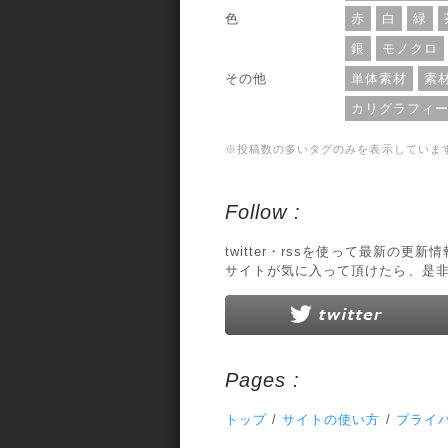
色
赤
白
緑
銀
モノクロ
その他
単体素材
素
カリグラフィ
※投稿数の多いタグのみを表示していま
Follow :
twitter・rssを使って最新の更
サイトが気に入って頂けたら、是
Pages :
トップ
/
サイトの使い方
/
プライ