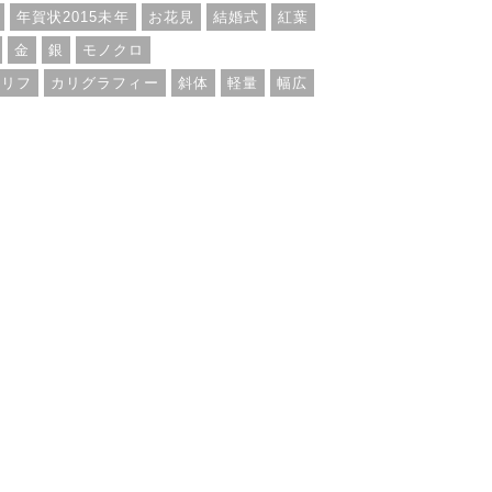
年賀状2015未年
お花見
結婚式
紅葉
金
銀
モノクロ
セリフ
カリグラフィー
斜体
軽量
幅広