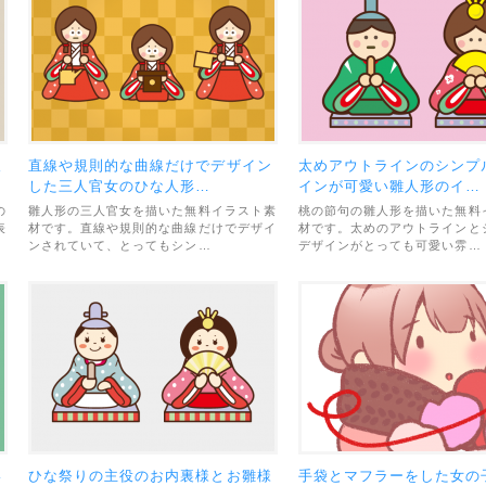
人
直線や規則的な曲線だけでデザイン
太めアウトラインのシンプ
した三人官女のひな人形…
インが可愛い雛人形のイ…
の
雛人形の三人官女を描いた無料イラスト素
桃の節句の雛人形を描いた無料
表
材です。直線や規則的な曲線だけでデザイ
材です。太めのアウトラインと
ンされていて、とってもシン…
デザインがとっても可愛い雰…
い
ひな祭りの主役のお内裏様とお雛様
手袋とマフラーをした女の