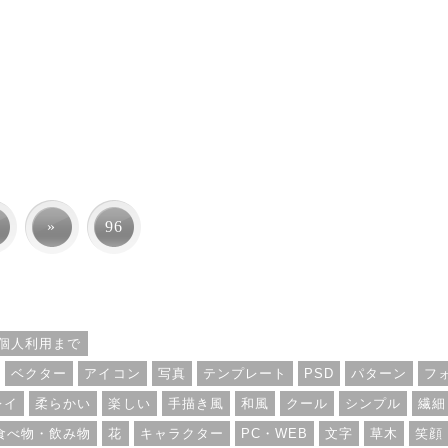
»
96
個人利用まで
ベクター
アイコン
写真
テンプレート
PSD
パターン
フ
レイ
柔らかい
楽しい
手描き風
和風
クール
シンプル
繊細
食べ物・飲み物
花
キャラクター
PC・WEB
文字
草木
笑顔