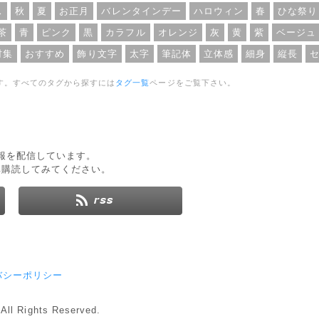
ス
秋
夏
お正月
バレンタインデー
ハロウィン
春
ひな祭り
茶
青
ピンク
黒
カラフル
オレンジ
灰
黄
紫
ベージュ
材集
おすすめ
飾り文字
太字
筆記体
立体感
細身
縦長
す。すべてのタグから探すには
タグ一覧
ページをご覧下さい。
新情報を配信しています。
非購読してみてください。
バシーポリシー
 All Rights Reserved.