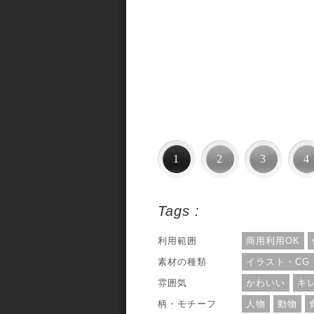
1
2
3
4
Tags :
利用範囲
商用利用OK
素材の種類
イラスト・CG
雰囲気
かわいい
キ
柄・モチーフ
人物
動物