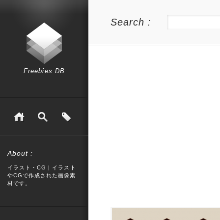
Search :
Freebies DB
About :
イラスト・CG | イラスト
やCGで作成された画像素
材です。