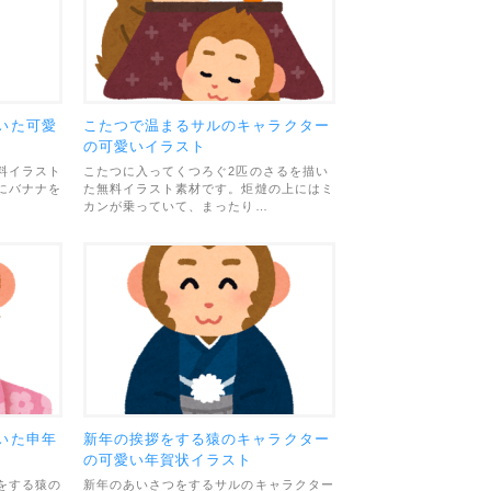
いた可愛
こたつで温まるサルのキャラクター
の可愛いイラスト
料イラスト
こたつに入ってくつろぐ2匹のさるを描い
にバナナを
た無料イラスト素材です。炬燵の上にはミ
カンが乗っていて、まったり…
いた申年
新年の挨拶をする猿のキャラクター
の可愛い年賀状イラスト
をする猿の
新年のあいさつをするサルのキャラクター