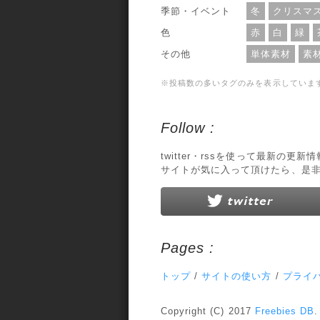
季節・イベント
冬
クリスマ
色
赤
白
緑
その他
単体素材
素
※投稿数の多いタグのみを表示していま
Follow :
twitter・rssを使って最新の更
サイトが気に入って頂けたら、是
Pages :
トップ
/
サイトの使い方
/
プライ
Copyright (C) 2017
Freebies DB
.