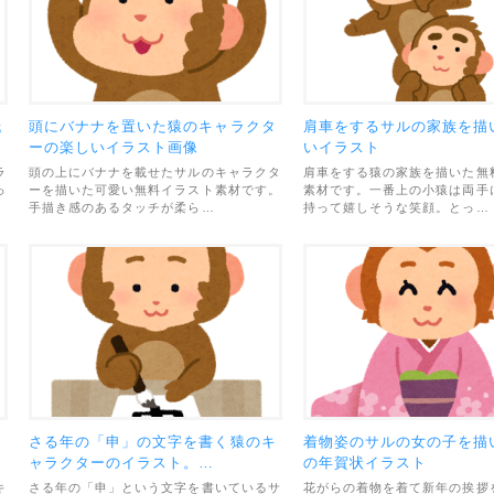
紙
頭にバナナを置いた猿のキャラクタ
肩車をするサルの家族を描
ーの楽しいイラスト画像
いイラスト
ラ
頭の上にバナナを載せたサルのキャラクタ
肩車をする猿の家族を描いた無
っ
ーを描いた可愛い無料イラスト素材です。
素材です。一番上の小猿は両手
手描き感のあるタッチが柔ら…
持って嬉しそうな笑顔。とっ…
ラ
さる年の「申」の文字を書く猿のキ
着物姿のサルの女の子を描
ャラクターのイラスト。…
の年賀状イラスト
キ
さる年の「申」という文字を書いているサ
花がらの着物を着て新年の挨拶