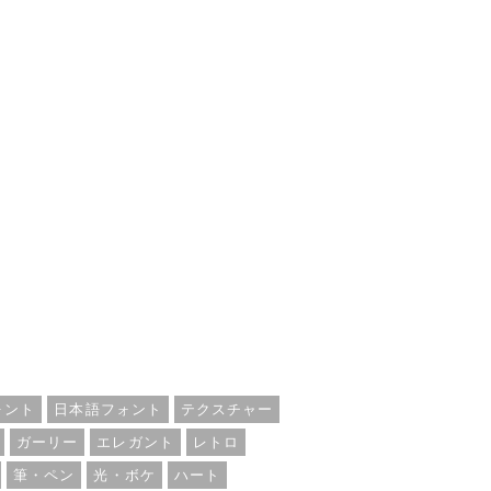
ォント
日本語フォント
テクスチャー
ガーリー
エレガント
レトロ
筆・ペン
光・ボケ
ハート