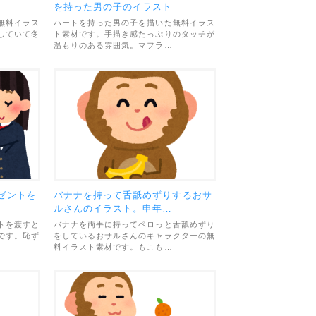
を持った男の子のイラスト
無料イラス
ハートを持った男の子を描いた無料イラス
していて冬
ト素材です。手描き感たっぷりのタッチが
温もりのある雰囲気。マフラ…
ゼントを
バナナを持って舌舐めずりするおサ
ルさんのイラスト。申年…
トを渡すと
バナナを両手に持ってペロっと舌舐めずり
です。恥ず
をしているおサルさんのキャラクターの無
料イラスト素材です。もこも…