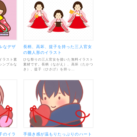
ルなデザ
長柄、高坏、提子を持った三人官女
の雛人形のイラスト
イラスト素
ひな祭りの三人官女を描いた無料イラスト
シンプルな
素材です。長柄（ながえ）、高坏（たかつ
き）、提子（ひさげ）を持っ…
子のイラ
手描き感が温もりたっぷりのハート