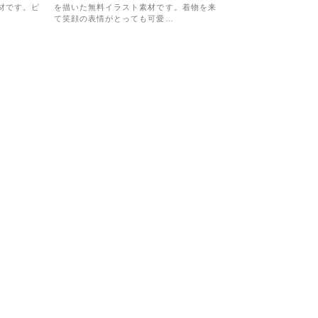
材です。ピ
を描いた無料イラスト素材です。着物を来
て笑顔の表情がとっても可愛…