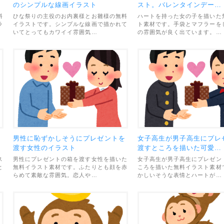
のシンプルな線画イラスト
スト。バレンタインデー…
料
ひな祭りの主役のお内裏様とお雛様の無料
ハートを持った女の子を描いた
ラ
イラストです。シンプルな線画で描かれて
ト素材です。手袋とマフラーを
いてとってもカワイイ雰囲気…
の雰囲気が良く出ています。…
ス
男性に恥ずかしそうにプレゼントを
女子高生が男子高生にプレ
渡す女性のイラスト
渡すところを描いた可愛…
ス
男性にプレゼントの箱を渡す女性を描いた
女子高生が男子高生にプレゼン
と
無料イラスト素材です。ふたりとも顔を赤
ころを描いた無料イラスト素材
らめて素敵な雰囲気。恋人や…
かしいそうな表情とハートが…