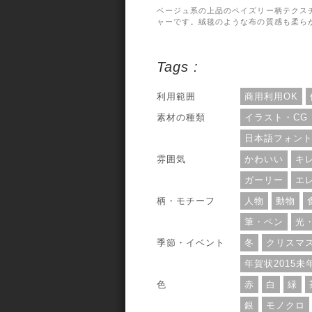
ベージュ系の上品のペイズリー柄テクス
ャーです。絨毯のような布の質感も柔ら
い雰囲気。高級感のあるデザインに使え
うです。素材は1700ピクセル×2340ピク
セルのPNG画像となっています。
Tags :
利用範囲
商用利用OK
素材の種類
イラスト・CG
日本語フォン
雰囲気
かわいい
キ
ガーリー
エ
柄・モチーフ
人物
動物
筆・ペン
光
季節・イベント
冬
クリスマ
年賀状2015未
色
赤
白
緑
銀
モノクロ