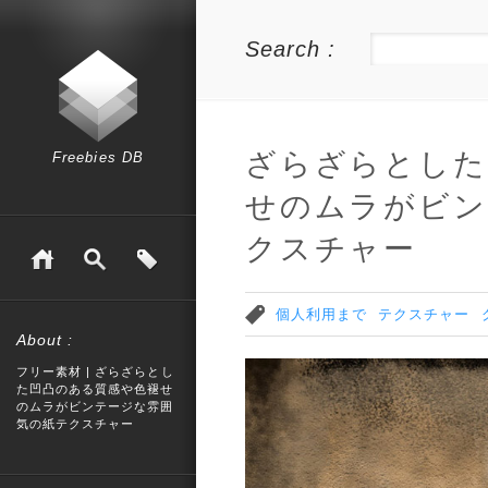
Search :
ざらざらとした
Freebies DB
せのムラがビン
クスチャー
個人利用まで
テクスチャー
About :
フリー素材 | ざらざらとし
た凹凸のある質感や色褪せ
のムラがビンテージな雰囲
気の紙テクスチャー