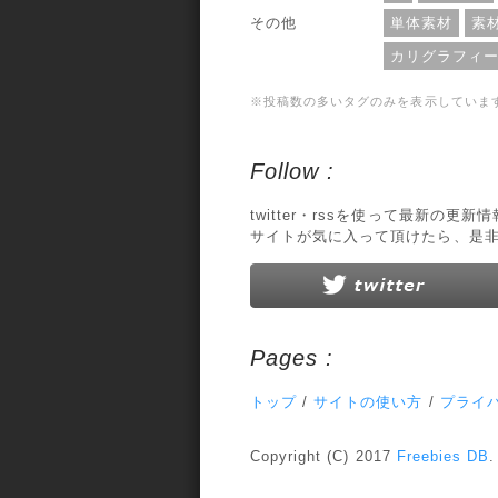
その他
単体素材
素
カリグラフィ
※投稿数の多いタグのみを表示していま
Follow :
twitter・rssを使って最新の更
サイトが気に入って頂けたら、是
Pages :
トップ
/
サイトの使い方
/
プライ
Copyright (C) 2017
Freebies DB
.