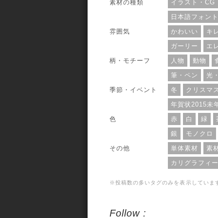
素材の種類
イラスト・CG
日本語フォン
雰囲気
かわいい
キ
ガーリー
エ
柄・モチーフ
人物
動物
筆・ペン
光
季節・イベント
冬
クリスマ
年賀状2015未
色
赤
白
緑
銀
モノクロ
その他
単体素材
素
カリグラフィ
※投稿数の多いタグのみを表示していま
Follow :