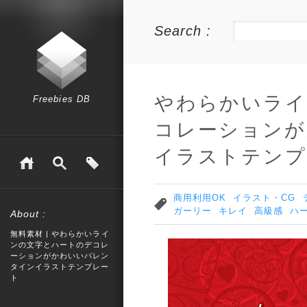
Search :
やわらかいライ
Freebies DB
コレーションが
イラストテンプ
商用利用OK
イラスト・CG
ガーリー
キレイ
高級感
ハ
About :
無料素材 | やわらかいライ
ンの文字とハートのデコレ
ーションがかわいいバレン
タインイラストテンプレー
ト