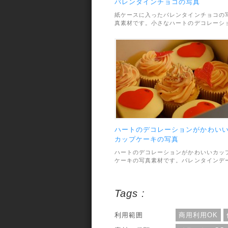
バレンタインチョコの写真
紙ケースに入ったバレンタインチョコの
真素材です。小さなハートのデコレーシ
ンがかわいいです。素材のファイル形式
JPEGで、画像サイズは1600×1061pxで
す。利用範囲については、個人でも商用
も使えます。
ハートのデコレーションがかわい
カップケーキの写真
ハートのデコレーションがかわいいカッ
ケーキの写真素材です。バレンタインデ
のデザインに使えます。素材のファイル
式はJPEGで、画像サイズは最大
1279x851pxです。利用範囲については
Tags :
個人でも商用利用でもOKとなっていま
す。
利用範囲
商用利用OK