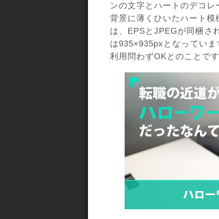
ンの文字とハートのデコレ
背景に薄くひいたハート模
は、EPSとJPEGが同梱
は935×935pxとなって
利用問わずOKとのことで