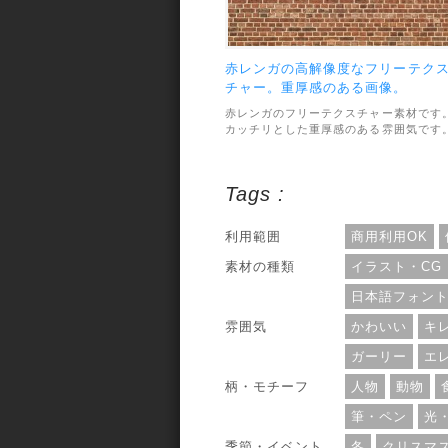
赤レンガの高解像度なフリーテク
チャー。重厚感のある画像。
赤レンガのフリーテクスチャー素材です
カッチリとした重厚感のある雰囲気です
レンガが整然と綺麗にならべられていて
ターンに加工したりしても使いやすそう
素材のファイル形式はJPEGで、画像サ
Tags :
ズは3008×1900pxと高解像度なのも嬉し
いです。利用範囲については、個人・商
利用問わずOKとなっています。
利用範囲
商用利用OK
素材の種類
イラスト・CG
日本語フォン
雰囲気
かわいい
キ
ガーリー
エ
柄・モチーフ
人物
動物
筆・ペン
光
季節・イベント
冬
クリスマ