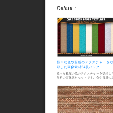
Relate :
様々な色や質感のテクスチャーを
録した画像素材64枚パック
様々な種類の紙のテクスチャーを収録し
無料の画像素材セットです。色や質感の
う紙が合計64種類収録されています。素
材のファイル形式はJPEGで画像サイズ
2000×1500pxと高解像度。利用範囲につ
いては、個人・商用利用問わずOKとなっ
ています。