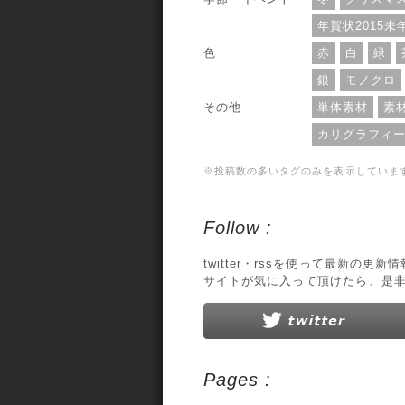
年賀状2015未
色
赤
白
緑
銀
モノクロ
その他
単体素材
素
カリグラフィ
※投稿数の多いタグのみを表示していま
Follow :
twitter・rssを使って最新の更
サイトが気に入って頂けたら、是
Pages :