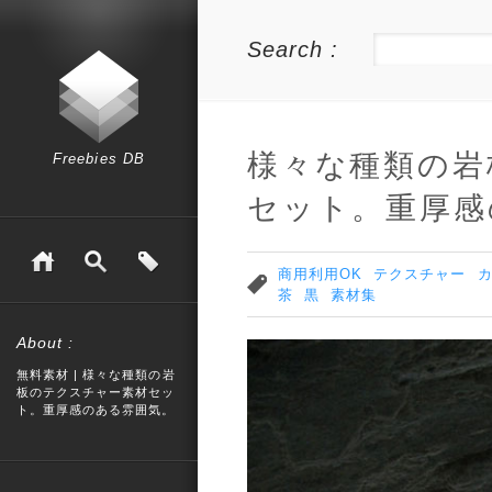
Search :
様々な種類の岩
Freebies DB
セット。重厚感
商用利用OK
テクスチャー
茶
黒
素材集
About :
無料素材 | 様々な種類の岩
板のテクスチャー素材セッ
ト。重厚感のある雰囲気。