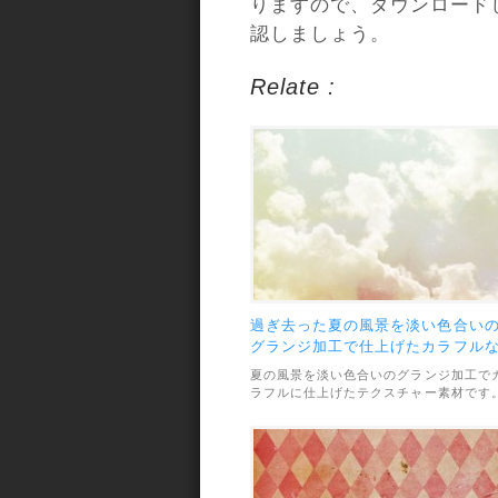
りますので、ダウンロード
認しましょう。
Relate :
過ぎ去った夏の風景を淡い色合い
グランジ加工で仕上げたカラフル
テクスチャーセット
夏の風景を淡い色合いのグランジ加工で
ラフルに仕上げたテクスチャー素材です
過ぎ去った夏のイメージとのことで、と
てもムードのあるきれいなテクスチャー
す。全部で10枚のテクスチャーがセット
になっていて、利用範囲については個人
商用利用問わずOKとのことです。