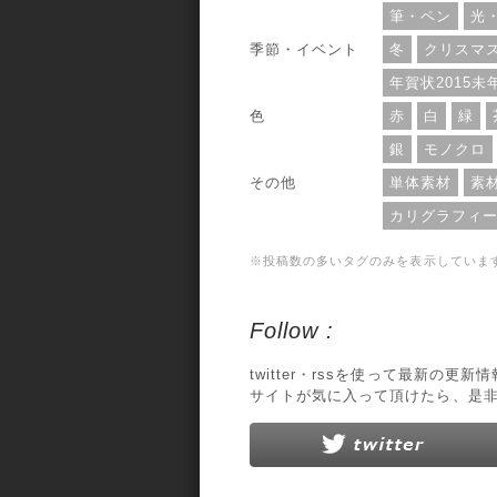
筆・ペン
光
季節・イベント
冬
クリスマ
年賀状2015未
色
赤
白
緑
銀
モノクロ
その他
単体素材
素
カリグラフィ
※投稿数の多いタグのみを表示していま
Follow :
twitter・rssを使って最新の更
サイトが気に入って頂けたら、是