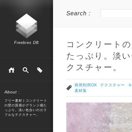
Search :
コンクリートの
Freebies DB
たっぷり。淡い
クスチャー。
商用利用OK
テクスチャー
素材集
About :
フリー素材 | コンクリート
の壁の質感がグランジ感た
っぷり。淡い色合いのカラ
フルなテクスチャー。