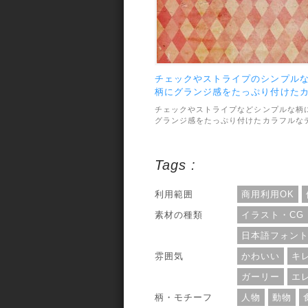
チェックやストライプのシンプル
柄にグランジ感をたっぷり付けた
ラフルなテクスチャー素材
チェックやストライプなどシンプルな柄
グランジ感をたっぷり付けたカラフルな
クスチャー素材です。使い方によってオ
ャレな雰囲気やかわいい雰囲気が作れそ
う。収録数は全部で7枚で、ファイル形
Tags :
はJPEG、画像サイズは大きいもので
2700×4000px程と高解像度です。利用範
囲については、個人・商用利用問わずOK
利用範囲
商用利用OK
となっています。
素材の種類
イラスト・CG
日本語フォン
雰囲気
かわいい
キ
ガーリー
エ
柄・モチーフ
人物
動物