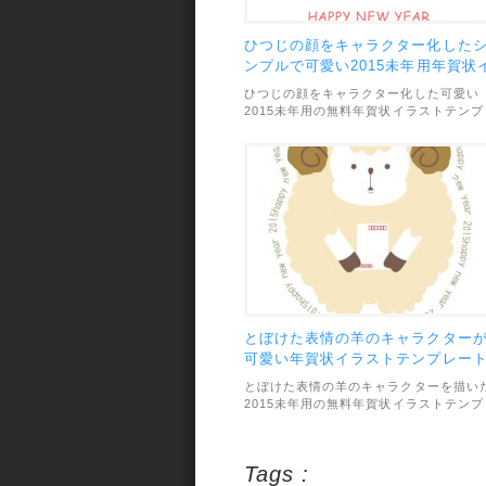
ひつじの顔をキャラクター化した
ンプルで可愛い2015未年用年賀状
ラストテンプレート
ひつじの顔をキャラクター化した可愛い
2015未年用の無料年賀状イラストテンプ
レートです。色使いもデザインもとって
シンプルで軽い雰囲気の年賀状が作れま
す。カラーバリエーションはピンクとブ
ーの2タイプが用意されています。素材
ファイル形式は素材のファイル形式は
JPEGで、画像サイズは1181×1748px。
利用範囲については、個人・商用利用問
ずOKとなっています。
とぼけた表情の羊のキャラクター
可愛い年賀状イラストテンプレー
とぼけた表情の羊のキャラクターを描い
2015未年用の無料年賀状イラストテンプ
レート素材です。キャラを真ん中に大き
配置したシンプルなデザインが綺麗な雰
気。色使いも柔らかくて可愛いです。ベ
Tags :
ジュの羊とピンクの羊の2タイプが用意