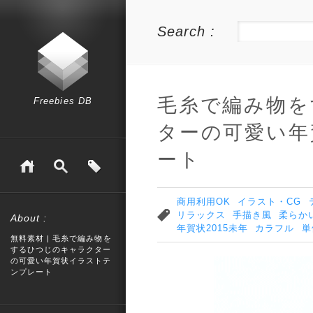
Search :
毛糸で編み物を
Freebies DB
ターの可愛い年
ート
商用利用OK
イラスト・CG
リラックス
手描き風
柔らか
About :
年賀状2015未年
カラフル
単
無料素材 | 毛糸で編み物を
するひつじのキャラクター
の可愛い年賀状イラストテ
ンプレート