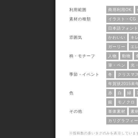
れていて、ファイル形式はJPEGです。
用範囲については、個人・商用利用問わ
利用範囲
商用利用OK
OKとなっています。
素材の種類
イラスト・CG
日本語フォン
雰囲気
かわいい
キ
ガーリー
エ
柄・モチーフ
人物
動物
筆・ペン
光
季節・イベント
冬
クリスマ
年賀状2015未
色
赤
白
緑
銀
モノクロ
その他
単体素材
素
カリグラフィ
※投稿数の多いタグのみを表示していま