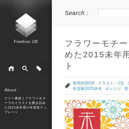
Search :
フラワーモチー
Freebies DB
めた2015未
ト
商用利用OK
イラスト・CG
年賀状2015未年
オレンジ
青
About :
フリー素材 | フラワーモチ
ーフのイラストを敷き詰め
た2015未年用の年賀状テン
プレート