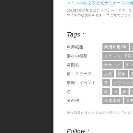
マイルの絵文字と蛇がモチーフの
び心のあるデザイン
2013巳年の年賀状テンプレートです。ス
マイルの絵文字をモチーフに蛇でデザイ
しています。とってもシンプルなのに遊
心があって楽しい雰囲気。背景のグリー
も爽やかです。絵文字の違いと黒バージ
Tags :
ンとで、合計4種類のテンプレートがセ
トになっています。解像度は
2913×1968pxと大きめなのでそのまま印
利用範囲
商用利用OK
刷して使えます。利用範囲については、
人・商用利用問わずOKとなっています。
素材の種類
イラスト・CG
雰囲気
かわいい
キ
柄・モチーフ
人物
動物
季節・イベント
冬
クリスマ
色
赤
白
緑
その他
単体素材
素
※投稿数の多いタグのみを表示していま
Follow :