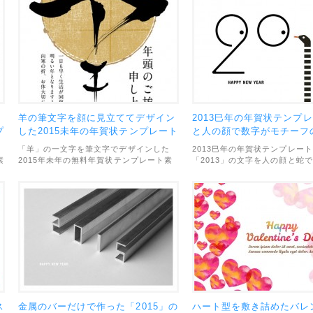
羊の筆文字を顔に見立ててデザイン
2013巳年の年賀状テンプ
プ
した2015未年の年賀状テンプレート
と人の顔で数字がモチーフ
クなデザイン
「羊」の一文字を筆文字でデザインした
2013巳年の年賀状テンプレー
素
2015年未年の無料年賀状テンプレート素
「2013」の文字を人の顔と蛇
シ
材です。文字がそのままヒツジの顔になっ
たユニークなデザイン。とって
ン
ていて、アイディアの効いたシンプルなデ
でおしゃれな雰囲気です。縦と
て
ザインになっています。文字の無いバージ
ジョンがセットになっています
、
ョンや背景の丸が無いバージョンも用意さ
ァイル形式はPNGで、画像サイ
れているので、自分でカスタマイズして使
2913×1969pxと高解像度。
うのも簡単です。画像サイズは
して使えます。利用範囲につい
1968×2913pxと高画質。利用範囲につい
人・商用利用問わずOKとなっ
ては、個人・商用利用問わずOKとなって
います。
ス
金属のバーだけで作った「2015」の
ハート型を敷き詰めたバレ