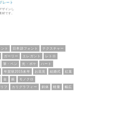
プレート
デザインし
素材です。
るく元気な
インデーデ
イル形式は
人・商用利
ォント
日本語フォント
テクスチャー
ガーリー
エレガント
レトロ
筆・ペン
光・ボケ
ハート
年賀状2015未年
お花見
結婚式
紅葉
金
銀
モノクロ
セリフ
カリグラフィー
斜体
軽量
幅広