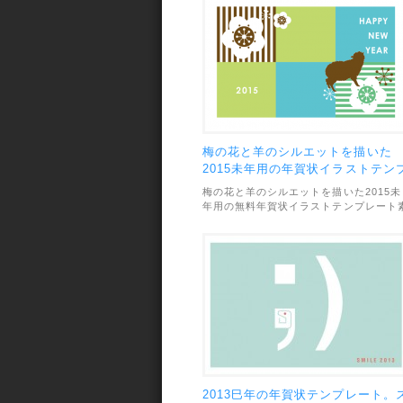
梅の花と羊のシルエットを描いた
2015未年用の年賀状イラストテン
レート
梅の花と羊のシルエットを描いた2015未
年用の無料年賀状イラストテンプレート
材です。ポップなデザインがとってもオ
ャレ。背景は青と緑のバージョンとオレ
ジと緑のバージョンの2種類が用意され
います。素材のファイル形式はJPEGで
画像サイズは1748×1181pxです。利用範
囲については、個人・商用利用問わずOK
となっています。
2013巳年の年賀状テンプレート。