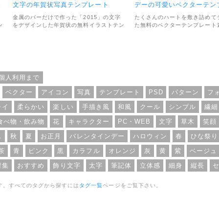
遊
文字の年賀状写真テンプレート
デーの可愛いベクターテン
金属のバーだけで作った「2015」の文字
たくさんのハートを敷き詰めて
ン
をデザインした年賀状の無料イラストテン
た無料のベクターテンプレート
び
プレート素材です。シンプルで削ぎ落とさ
ピンクとオレンジの色使いが明
ン
れた雰囲気がとってもカッコイイです。小
イメージ。ガーリーなバレンタ
ョ
さく文字の入ったバージョンと無いバージ
ザインに使えます。素材のファ
ッ
ョンがセットで収録されています。素材の
AIで、利用範囲については、個
ファイル形式はJPGで、画像サイズは
用問わずOKとのことです。
2913×1963pxです。利用範囲について
個人利用まで
個
は、個人・商用利用問わずOKとなってい
ます。
ベクター
アイコン
写真
テンプレート
PSD
パターン
フ
レイ
柔らかい
楽しい
手描き風
和風
クール
シンプル
繊細
食べ物・飲み物
花
キャラクター
PC・WEB
文字
草木
笑顔
ス
秋
夏
お正月
バレンタインデー
ハロウィン
春
ひな祭り
茶
青
ピンク
黒
カラフル
オレンジ
灰
黄
紫
ベージュ
材集
おすすめ
飾り文字
太字
筆記体
立体感
細身
縦長
す。すべてのタグから探すには
タグ一覧
ページをご覧下さい。