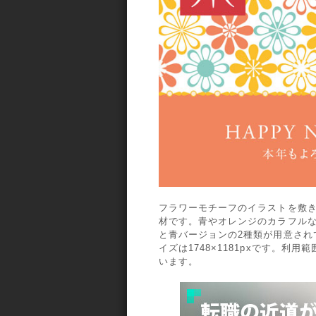
フラワーモチーフのイラストを敷
材です。青やオレンジのカラフル
と青バージョンの2種類が用意され
イズは1748×1181pxです。利
います。