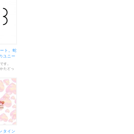
レート。蛇
のユニー
トです。
でかたどっ
もシンプル
横の2バー
。素材のフ
ズは
そのまま印刷
ては、個
ています。
ンタイン