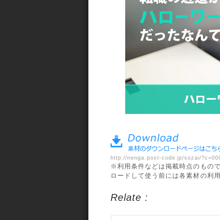
a>
http://nenga.post-code.jp/sozai/?c=
※利用条件などは掲載時点のもの
ロードして使う前には各素材の利
Relate :