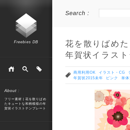
Search :
花を散りばめた
Freebies DB
年賀状イラスト
商用利用OK
イラスト・CG
年賀状2015未年
ピンク
単体
About :
フリー素材 | 花を散りばめ
たキュートな和柄模様の年
賀状イラストテンプレート