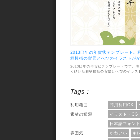
りです。カラーバリエーションはオレン
ベースのものもあって合計2種類。素材
ファイル形式はJPEGで、画像サイズは
1181×1748pxです。利用範囲について
は、個人・商用利用問わずOKとなってい
ます。
2013巳年の年賀状テンプレート。
柄模様の背景とへびのイラストが
わいいデザイン
2013巳年の年賀状テンプレートです。薄
くひいた和柄模様の背景とへびのイラス
がかわいいデザインです。カラーバリエ
ションは5種類で文字は3種類あるので、
合計15パターンから選べます。利用範囲
Tags :
については、個人利用までとなっていま
す。
利用範囲
商用利用OK
素材の種類
イラスト・CG
日本語フォン
雰囲気
かわいい
キ