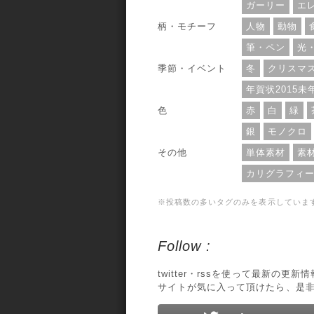
ガーリー
エ
柄・モチーフ
人物
動物
筆・ペン
光
季節・イベント
冬
クリスマ
年賀状2015未
色
赤
白
緑
銀
モノクロ
その他
単体素材
素
カリグラフィ
※投稿数の多いタグのみを表示していま
Follow :
twitter・rssを使って最新の更
サイトが気に入って頂けたら、是