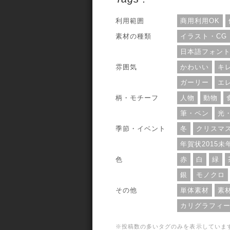
ずOKとなっています。
利用範囲
商用利用OK
素材の種類
イラスト・CG
日本語フォン
雰囲気
かわいい
キ
ガーリー
エ
柄・モチーフ
人物
動物
筆・ペン
光
季節・イベント
冬
クリスマ
年賀状2015未
色
赤
白
緑
銀
モノクロ
その他
単体素材
素
カリグラフィ
※投稿数の多いタグのみを表示していま