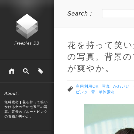
Search :
花を持って笑い
Freebies DB
の写真。背景の
が爽やか。
商用利用OK
写真
かわいい
ピンク
青
単体素材
About :
無料素材 | 花を持って笑い
かける女の子の七五三の写
真。背景のブルーとピンク
の着物が爽やか。