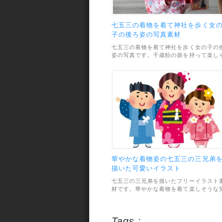
七五三の着物を着て神社を歩く女
子の後ろ姿の写真素材
七五三の着物を着て神社を歩く女の子の
姿の写真です。千歳飴の袋を持って楽し
うに歩く瞬間を切り取った一枚。素材は
JPEG画像で最大3010x4514pxの高解像
度です。利用範囲については、個人・商
利用問わずOKとなっています。
華やかな着物姿の七五三の三兄弟
描いた可愛いイラスト
七五三の三兄弟を描いたフリーイラスト
材です。華やかな着物を着て楽しそうな
顔の表情をしていて、とっても可愛いデ
インです。素材のファイル形式は透過
PNGで、画像サイズは939×708pxです。
Tags :
利用範囲については、個人・商用利用問