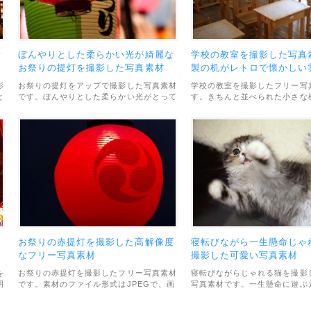
素
ぼんやりとした柔らかい光が綺麗な
学校の教室を撮影した写真
お祭りの提灯を撮影した写真素材
製の机がレトロで懐かしい
影
お祭りの提灯をアップで撮影した写真素材
学校の教室を撮影したフリー写
と
です。ぼんやりとした柔らかい光がとって
す。きちんと並べられた小さな
は
も綺麗です。背景の提灯も滲むようにボケ
木製で、レトロで懐かしい雰囲
ています。利用範囲については、個人・商
材のファイル形式はJPEGで、
用利用問わずOKとのことです。
は1600×1067pxです。利用
は、個人・商用利用問わずOK
ます。
る
お祭りの赤提灯を撮影した高解像度
寝転びながら一生懸命じゃ
なフリー写真素材
撮影した可愛い写真素材
を
お祭りの赤提灯を撮影したフリー写真素材
寝転びながらじゃれる猫を撮影
明
です。素材のファイル形式はJPEGで、画
写真素材です。一生懸命に遊ぶ
形
像サイズは最大2736×3648pxと高解像度
がとっても可愛いです。素材の
です。利用範囲については、個人・商用利
式はJPEGで、画像サイズは最