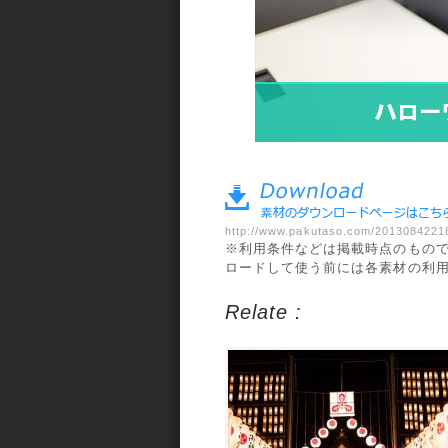
a>
http://www.pakutaso.com/2013084221
※利用条件などは掲載時点のもの
ロードして使う前には各素材の利
Relate :