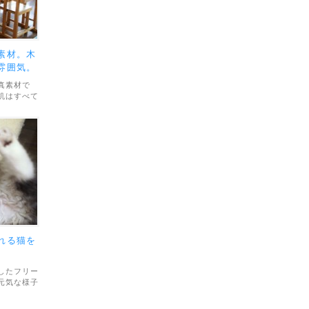
素材。木
雰囲気。
真素材で
机はすべて
気です。素
画像サイズ
範囲について
となってい
れる猫を
したフリー
元気な様子
ファイル形
大