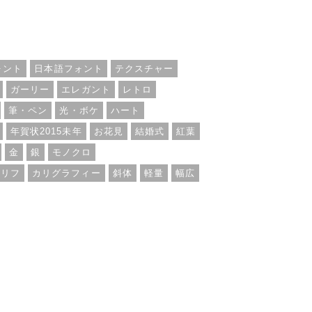
す。利用範囲
わずOKと
ォント
日本語フォント
テクスチャー
ガーリー
エレガント
レトロ
筆・ペン
光・ボケ
ハート
年賀状2015未年
お花見
結婚式
紅葉
金
銀
モノクロ
セリフ
カリグラフィー
斜体
軽量
幅広