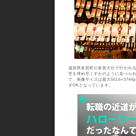
滋賀県多賀町の多賀大社で行われ
空を埋め尽くすかのように並べられ
で、画像サイズは最大5616×37
ずOKとなっています。