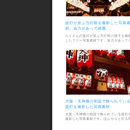
提灯が並ぶ万灯祭を撮影した写真
材。迫力があって綺麗。
たくさんの提灯が並ぶ万灯祭の様子を撮
したフリー写真素材です。迫力があって
っても綺麗な一枚。素材のファイル形式
JPEGで、画像サイズは最大
5616×3300pxと高解像度です。利用範囲
については、個人・商用利用問わずOKと
なっています。
大阪・天神橋の初詣で飾られてい
提灯を撮影した写真素材
大阪・天神橋の初詣で飾られている提灯
撮影した写真素材です。ぼんやりと灯る
かりがとってもきれい。素材のファイル
式はJPEGで画像サイズは最大で