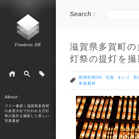
Search :
滋賀県多賀町の
Freebies DB
灯祭の提灯を撮
商用利用OK
写真
キレイ
和
単体素材
About :
フリー素材 | 滋賀県多賀町
の多賀大社で行われる万灯
祭の提灯を撮影した美しい
写真素材