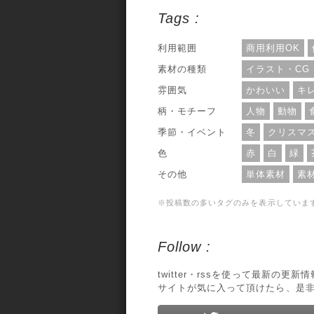
612×612pxとないっています。利用範囲
Tags :
については、個人・商用利用問わずOKと
のことです。
利用範囲
商用利用OK
素材の種類
イラスト・CG
雰囲気
かわいい
キ
柄・モチーフ
人物
動物
季節・イベント
冬
クリスマ
色
赤
白
緑
その他
単体素材
素
※投稿数の多いタグのみを表示していま
Follow :
twitter・rssを使って最新の更
サイトが気に入って頂けたら、是