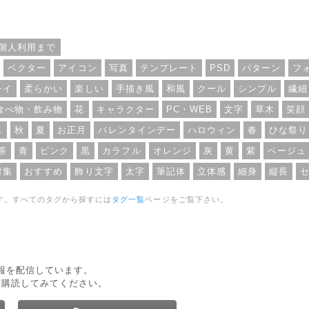
用問わずOKとなっています。
5448×3556pxと高解像度で
については、個人・商用利用問
なっています。
個人利用まで
ベクター
アイコン
写真
テンプレート
PSD
パターン
フ
レイ
柔らかい
楽しい
手描き風
和風
クール
シンプル
繊細
食べ物・飲み物
花
キャラクター
PC・WEB
文字
草木
笑顔
ス
秋
夏
お正月
バレンタインデー
ハロウィン
春
ひな祭り
茶
青
ピンク
黒
カラフル
オレンジ
灰
黄
紫
ベージュ
材集
おすすめ
飾り文字
太字
筆記体
立体感
細身
縦長
す。すべてのタグから探すには
タグ一覧
ページをご覧下さい。
新情報を配信しています。
非購読してみてください。