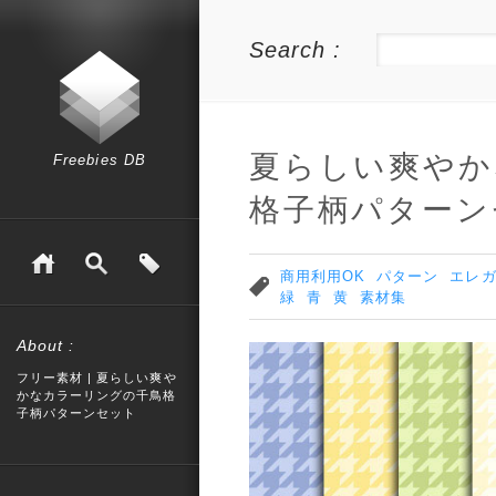
Search :
夏らしい爽やか
Freebies DB
格子柄パターン
商用利用OK
パターン
エレ
緑
青
黄
素材集
About :
フリー素材 | 夏らしい爽や
かなカラーリングの千鳥格
子柄パターンセット