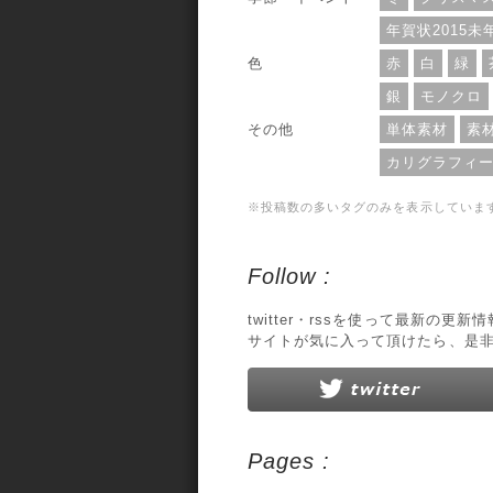
年賀状2015未
色
赤
白
緑
銀
モノクロ
その他
単体素材
素
カリグラフィ
※投稿数の多いタグのみを表示していま
Follow :
twitter・rssを使って最新の更
サイトが気に入って頂けたら、是
Pages :