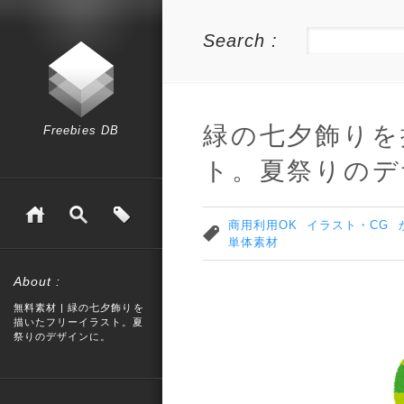
Search :
緑の七夕飾りを
Freebies DB
ト。夏祭りのデ
商用利用OK
イラスト・CG
単体素材
About :
無料素材 | 緑の七夕飾りを
描いたフリーイラスト。夏
祭りのデザインに。