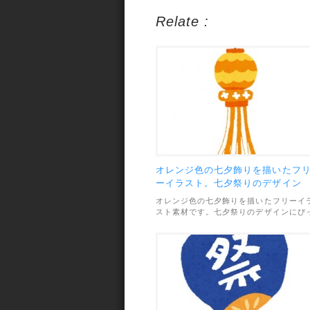
Relate :
オレンジ色の七夕飾りを描いたフ
ーイラスト。七夕祭りのデザイン
に。
オレンジ色の七夕飾りを描いたフリーイ
スト素材です。七夕祭りのデザインにぴ
たり。素材のファイル形式は透過PNG
で、画像サイズは263×600pxです。利用
範囲については、個人・商用利用問わず
OKとなっています。