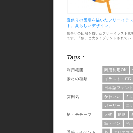
夏祭りの団扇を描いたフリーイラ
ト。夏らしいデザイン。
夏祭りの団扇を描いたフリーイラスト素
です。「祭」と大きくプリントされてい
て、夏らしいデザインになっています。
材のファイル形式は透過PNGで、画像サ
イズは444×585pxです。利用範囲につい
Tags :
ては、個人・商用利用問わずOKとなって
います。
利用範囲
商用利用OK
素材の種類
イラスト・CG
日本語フォン
雰囲気
かわいい
キ
ガーリー
エ
柄・モチーフ
人物
動物
筆・ペン
光
季節・イベント
冬
クリスマ