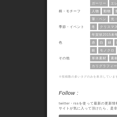
ガーリー
エ
柄・モチーフ
人物
動物
筆・ペン
光
季節・イベント
冬
クリスマ
年賀状2015未
色
赤
白
緑
銀
モノクロ
その他
単体素材
素
カリグラフィ
※投稿数の多いタグのみを表示していま
Follow :
twitter・rssを使って最新の更
サイトが気に入って頂けたら、是