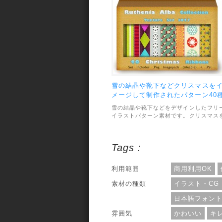
ル形式はJPEGで、3枚の画像が収録され
ています。利用範囲については、個人・
用利用問わずOKとなっています。
雪の結晶や靴下などクリスマスを
メージして制作されたパターン40
類セット
雪の結晶や靴下などをデザインしたフリ
イラストパターン素材です。クリスマス
イメージして制作されていて、可愛くて
しい雰囲気になっています。素材のファ
ル形式はPATとPNGで用意されていて、
Tags :
ターンの種類は合計40種類です。利用範
囲については、個人利用までとなってい
す。
利用範囲
商用利用OK
素材の種類
イラスト・CG
日本語フォン
雰囲気
かわいい
キ