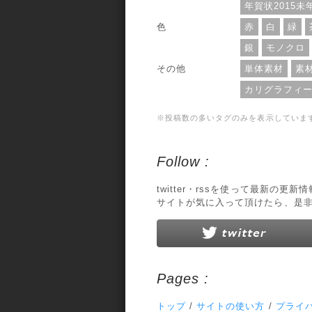
年賀状2015未
色
赤
白
緑
銀
モノクロ
その他
単体素材
素
カリグラフィ
※投稿数の多いタグのみを表示していま
Follow :
twitter・rssを使って最新の更
サイトが気に入って頂けたら、是
Pages :
トップ
/
サイトの使い方
/
プライ