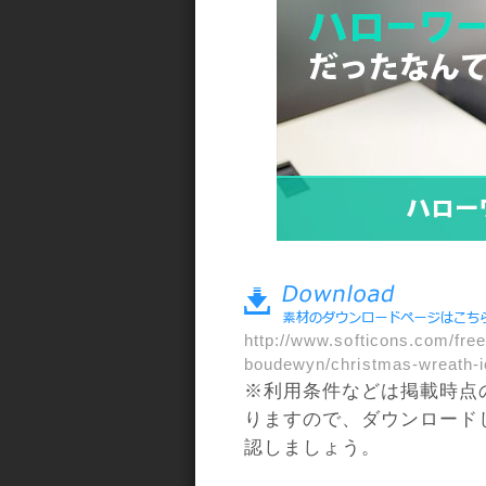
a>
http://www.softicons.com/free
boudewyn/christmas-wreath-
※利用条件などは掲載時点
りますので、ダウンロード
認しましょう。