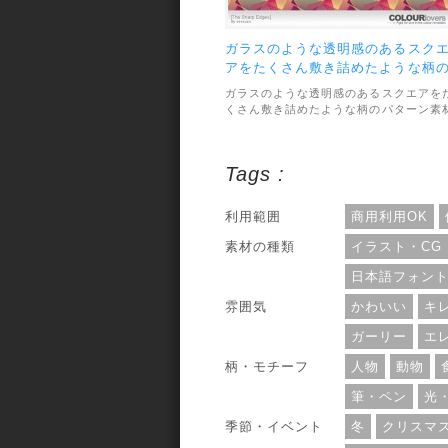
ガラスのような透明感のあるスク
アをたくさん敷き詰めたような柄
パターン
ガラスのような透明感のあるスクエアを
くさん敷き詰めたような柄のパターン素
です。素材のファイル形式はPNGで、画
像サイズは200×200pxでシームレスに繰
り返して使えます。利用範囲については
Tags :
個人利用までとなっています。
利用範囲
商用利用OK
素材の種類
イラスト・CG
日本語フォン
雰囲気
かわいい
キ
ガーリー
エ
柄・モチーフ
人物
動物
筆・ペン
光
季節・イベント
冬
クリスマ