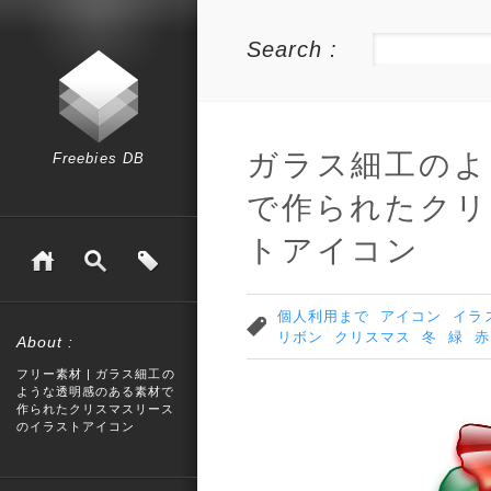
Search :
ガラス細工のよ
Freebies DB
で作られたクリ
トアイコン
個人利用まで
アイコン
イラ
リボン
クリスマス
冬
緑
赤
About :
フリー素材 | ガラス細工の
ような透明感のある素材で
作られたクリスマスリース
のイラストアイコン