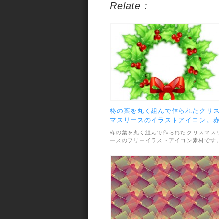
Relate :
柊の葉を丸く組んで作られたクリ
マスリースのイラストアイコン。
と緑が可愛いデザイン。
柊の葉を丸く組んで作られたクリスマス
ースのフリーイラストアイコン素材です
グリーンの葉に赤い実とリボンがアクセ
トになっていて、とっても可愛い雰囲気
素材のファイル形式は透過PNGで、画像
サイズは512×512pxです。利用範囲につ
いては、個人・商用利用問わずOKとなっ
ています。