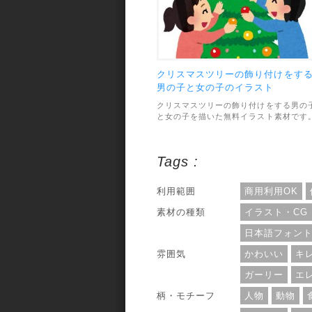
クリスマスツリーの飾り付けをす
男の子と女の子のイラスト
クリスマスツリーの飾り付けをする男の
と女の子を描いた無料イラスト素材です
二人共にっこり笑顔で、楽しそうな雰囲
が伝わってきます。素材のファイル形式
は、透過PNGで、画像サイズは最大
Tags :
800×678pxです。利用範囲については、
個人・商用利用問わずOKとなっていま
す。
利用範囲
商用利用OK
素材の種類
イラスト・CG
日本語フォン
雰囲気
かわいい
キ
ガーリー
エ
柄・モチーフ
人物
動物