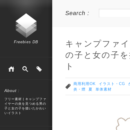
Search :
キャンプファイ
Freebies DB
の子と女の子を
ト
商用利用OK
イラスト・CG
炎・煙
夏
単体素材
About :
フリー素材 | キャンプファ
イヤーの炎を見つめる男の
子と女の子を描いたかわい
いイラスト