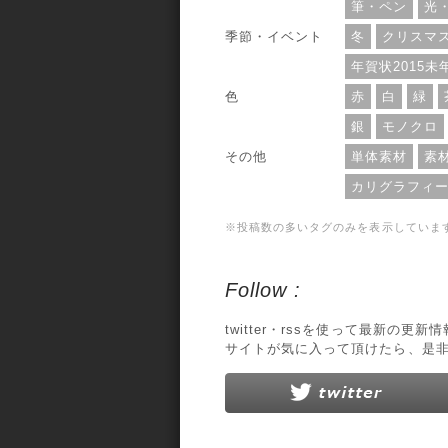
筆・ペン
光
季節・イベント
冬
クリスマ
年賀状2015未
色
赤
白
緑
銀
モノクロ
その他
単体素材
素
カリグラフィ
※投稿数の多いタグのみを表示していま
Follow :
twitter・rssを使って最新の更
サイトが気に入って頂けたら、是