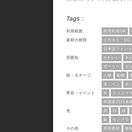
す。アバターや性別や年令別のカテゴリ
を表したいときのアイコンとしてぴった
です。素材のファイル形式は、AIとSVG
Tags :
で用意されています。利用範囲について
は、個人・商用利用問わずOKとのことで
す。
利用範囲
商用利用OK
素材の種類
イラスト・CG
日本語フォン
雰囲気
かわいい
キ
ガーリー
エ
柄・モチーフ
人物
動物
筆・ペン
光
季節・イベント
冬
クリスマ
年賀状2015未
色
赤
白
緑
銀
モノクロ
その他
単体素材
素