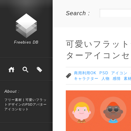
Search :
可愛いフラット
Freebies DB
ターアイコンセ
商用利用OK
PSD
アイコン
キャラクター
人物
感情
素
About :
フリー素材 | 可愛いフラッ
トデザインのPSDアバター
アイコンセット