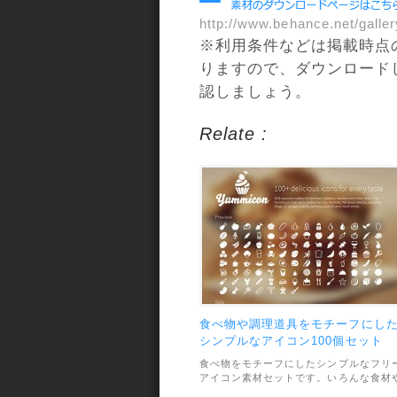
http://www.behance.net/galle
※利用条件などは掲載時点
りますので、ダウンロード
認しましょう。
Relate :
食べ物や調理道具をモチーフにし
シンプルなアイコン100個セット
食べ物をモチーフにしたシンプルなフリ
アイコン素材セットです。いろんな食材
調理道具などがデフォルメされたデザイ