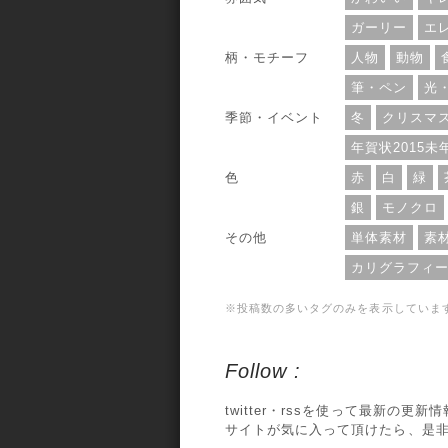
ガーリー
エ
柄・モチーフ
人物
動物
筆・ペン
光
季節・イベント
冬
クリスマ
年賀状2015未
色
赤
白
緑
銀
モノクロ
その他
単体素材
素
カリグラフィ
※投稿数の多いタグのみを表示していま
Follow :
twitter・rssを使って最新の更
サイトが気に入って頂けたら、是