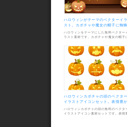
ハロウィンがテーマのベクターイ
スト。カボチャや魔女の帽子に蜘
など。
ハロウィンをテーマにした無料ベクター
ラスト素材です。カボチャや魔女の帽子
蜘蛛など、ハロウィンらしい楽しげなモ
ーフがたくさん収録されています。素材
ファイル形式はAIとPNGで、利用範囲に
ついては、個人・商用利用問わずOKとな
っています。
ハロウィンカボチャの頭のベクタ
イラストアイコンセット。表情豊
な可愛いデザイン。
ハロウィンカボチャの頭の無料のベクタ
イラストアイコン素材セットです。表情
かなデザインがとっても可愛い雰囲気で
す。素材のファイル形式はAIとSVGで、