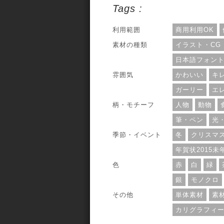
利用範囲については、個人・商用利用問
Tags :
ずOKとなっています。
利用範囲
商用利用OK
素材の種類
イラスト・CG
日本語フォン
雰囲気
かわいい
キ
ガーリー
エ
柄・モチーフ
人物
動物
筆・ペン
光
季節・イベント
冬
クリスマ
年賀状2015未
色
赤
白
緑
銀
モノクロ
その他
単体素材
素
カリグラフィ