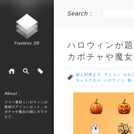
Search :
ハロウィンが題
Freebies DB
カボチャや魔女
個人利用まで
アイコン
かわ
キャラクター
ハロウィン
秋
About :
フリー素材 | ハロウィンが
題材のアイコンセット。カ
ボチャや魔女の鍋にカラス
など。