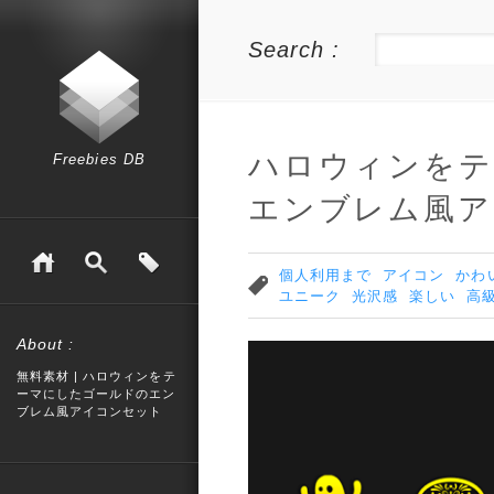
Search :
ハロウィンをテ
Freebies DB
エンブレム風ア
個人利用まで
アイコン
かわ
ユニーク
光沢感
楽しい
高
About :
無料素材 | ハロウィンをテ
ーマにしたゴールドのエン
ブレム風アイコンセット