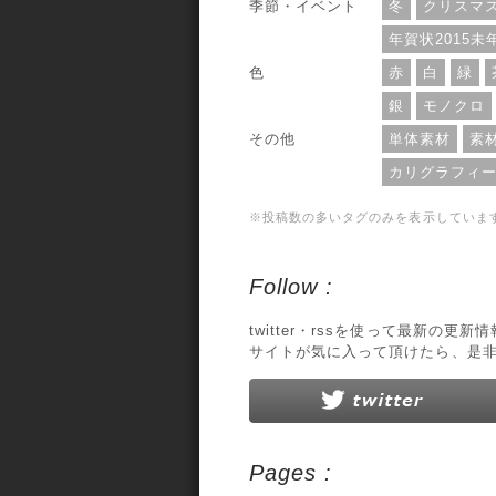
季節・イベント
冬
クリスマ
年賀状2015未
色
赤
白
緑
銀
モノクロ
その他
単体素材
素
カリグラフィ
※投稿数の多いタグのみを表示していま
Follow :
twitter・rssを使って最新の更
サイトが気に入って頂けたら、是
Pages :