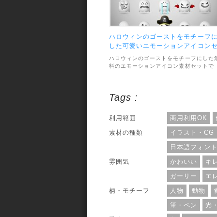
ハロウィンのゴーストをモチーフ
した可愛いエモーションアイコン
ット
ハロウィンのゴーストをモチーフにした
料のエモーションアイコン素材セットで
す。表情豊かなゴースト達が合計25種類
収録されていて、どれもとっても可愛い
ザインです。ハロウィンを盛り上げるの
Tags :
ぴったり。素材のファイル形式はAIとEP
で、利用範囲については、個人・商用利
問わずOKとなっています。
利用範囲
商用利用OK
素材の種類
イラスト・CG
日本語フォン
雰囲気
かわいい
キ
ガーリー
エ
柄・モチーフ
人物
動物
筆・ペン
光