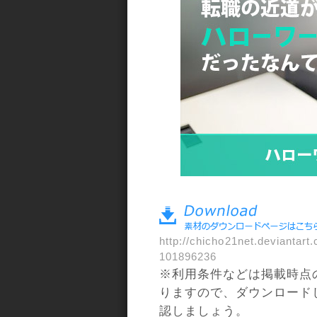
a>
http://chicho21net.deviantar
101896236
※利用条件などは掲載時点
りますので、ダウンロード
認しましょう。