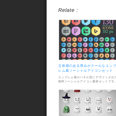
Relate :
立体感のある厚みがクールなエン
レム風ソーシャルアイコンセット
エンブレム風のパネル型にデザインされ
無料ソーシャルアイコン素材セットです
フラットデザインで表現された厚みのあ
立体感がとっても綺麗です。素材のファ
ル形式は透過PNGで、アイコン数は全部
で40種類。利用範囲については、個人利
用までで、別途有料で商用ライセンスを
入することも出来るようになっています