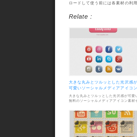
ロードして使う前には各素材の利
Relate :
大きな丸みとツルッとした光沢感
可愛いソーシャルメディアアイコ
セット
大きな丸みとツルッとした光沢感が可愛
無料のソーシャルメディアアイコン素材
ットです。厚みのある立体感もリッチな
囲気。素材のファイル形式はPSDで、利
範囲については、個人・商用利用問わず
OKとなっています。