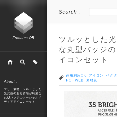
Search :
ツルッとした光
Freebies DB
な丸型バッジの
イコンセット
商用利用OK
アイコン
ベク
PC・WEB
素材集
About :
フリー素材 | ツルッとした
光沢感のある質感が綺麗な
丸型バッジのソーシャルメ
ディアアイコンセット