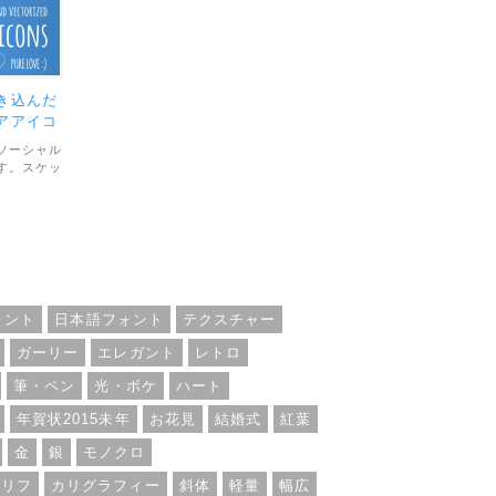
き込んだ
アアイコ
ソーシャル
す。スケッ
て、柔らか
ンの種類は
のファイ
です。利用
用問わず
ォント
日本語フォント
テクスチャー
ガーリー
エレガント
レトロ
筆・ペン
光・ボケ
ハート
年賀状2015未年
お花見
結婚式
紅葉
金
銀
モノクロ
セリフ
カリグラフィー
斜体
軽量
幅広