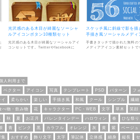
フ
光沢感のある木目が綺麗なソーシャ
スケッチ風に斜線で影を描
ン
ルアイコンボタン10種類セット
手描き風ソーシャルメディ
ンセット
た
光沢感のある木目が綺麗なソーシャルアイ
手書きタッチで描かれた無料の
セ
コンセットです。Twitterやfacebookに
メディアアイコン素材セットで
RSSなど、全部で10種類のボタンアイコ
チ風に斜線で影を描き込んでい
ンが収録されています。ファイル形式は透
い雰囲気たっぷりです。アイコ
過PNGとIllustraterで開ける.ai形式がセ
合計56個収録されていて、素材
・
ットになっています。利用範囲について
ル形式は、PNG・EPS・SVG
は、個人でも商用利用でもOKとのことで
範囲については、個人・商用利
す。
OKとなっています。
個人利用まで
ベクター
アイコン
写真
テンプレート
PSD
パターン
フ
レイ
柔らかい
楽しい
手描き風
和風
クール
シンプル
繊細
食べ物・飲み物
花
キャラクター
PC・WEB
文字
草木
笑顔
ス
秋
夏
お正月
バレンタインデー
ハロウィン
春
ひな祭り
茶
青
ピンク
黒
カラフル
オレンジ
灰
黄
紫
ベージュ
材集
おすすめ
飾り文字
太字
筆記体
立体感
細身
縦長