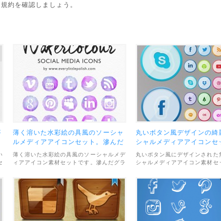
用規約を確認しましょう。
が
薄く溶いた水彩絵の具風のソーシャ
丸いボタン風デザインの綺
ン
ルメディアアイコンセット。滲んだ
シャルメディアアイコンセ
グラデーションが綺麗。
い
薄く溶いた水彩絵の具風のソーシャルメデ
丸いボタン風にデザインされた
セ
ィアアイコン素材セットです。滲んだグラ
シャルメディアアイコン素材セ
雰
デーションがとっても綺麗。15種類のア
グラデーションをあまり使わず
用
イコンと6種類のカラーバリエーション
塗り分けだけで立体感を表現し
で、合計90個のアイコンが収録されてい
クールで綺麗な雰囲気。Twitte
ます。素材のファイル形式は透過PNG
Facebookなど、合計32種類
で、画像サイズは100×100pxです。利用
収録されています。素材のファ
範囲については、個人・商用利用問わず
PSDとPNGで、利用範囲につ
OKとなっています。
人・商用利用問わずOKとなっ