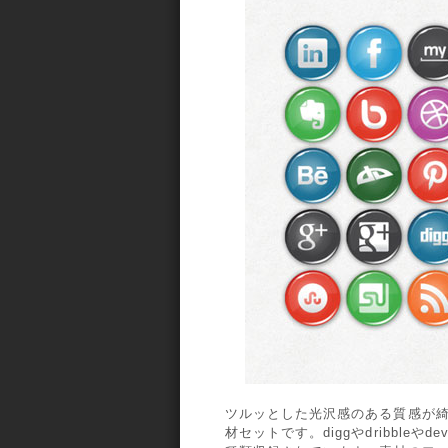
ツルッとした光沢感のある質感が
材セットです。diggやdribbleや