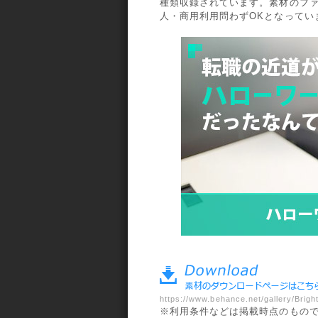
種類収録されています。素材のファ
人・商用利用問わずOKとなってい
a>
https://www.behance.net/gallery/Brig
※利用条件などは掲載時点のもの