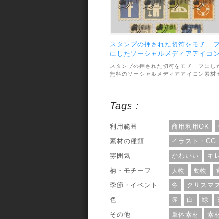
スタンプの押された切符をモチー
にしたソーシャルメディアアイコ
セット
スタンプの押された切符をモチーフにし
無料のソーシャルメディアアイコン素材
ットです。TwitterやYoutubeにメールな
ど、合計15種類のアイコンが収録されて
います。素材のファイル形式は、PNGと
Tags :
PSDで収録。利用範囲については、個人
商用利用問わずOKとなっています。
利用範囲
商用利用OK
素材の種類
イラスト・CG
雰囲気
かわいい
キ
柄・モチーフ
人物
動物
季節・イベント
冬
クリスマ
色
赤
白
緑
その他
単体素材
素