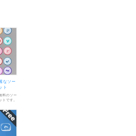
麗なソー
ット
無料のソー
ットです。
、直線的な
ているのが
rや
のアイコンが
イル形式は
いては、個
ています。