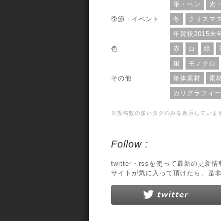
筆・ペン
光
季節・イベント
冬
クリスマ
年賀状2015未
色
赤
白
緑
銀
モノクロ
その他
単体素材
素
カリグラフィ
※投稿数の多いタグのみを表示していま
Follow :
twitter・rssを使って最新の更
サイトが気に入って頂けたら、是