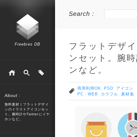
Search :
フラットデザイ
Freebies DB
ンセット。腕時計
ンなど。
商用利用OK
PSD
アイコン
PC・WEB
カラフル
素材集
About :
無料素材 | フラットデザイ
ンのイラストアイコンセッ
ト。腕時計やTwitterにイヤ
ホンなど。