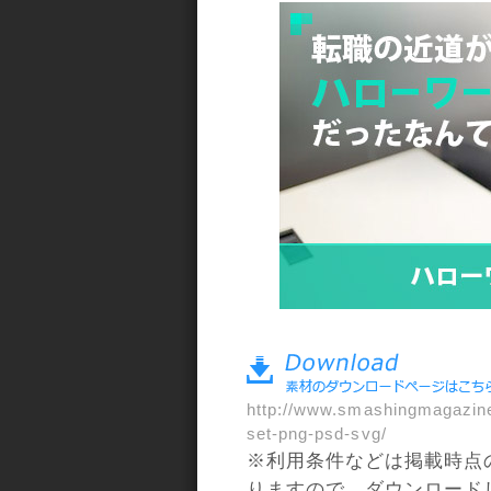
a>
http://www.smashingmagazine.
set-png-psd-svg/
※利用条件などは掲載時点
りますので、ダウンロード