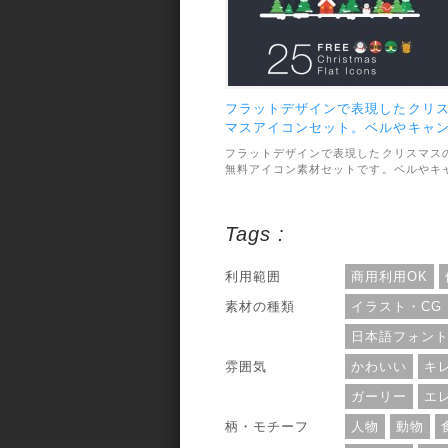
フラットデザインで表現したクリ
マスアイコンセット。ベルやキャ
ディーにトナカイなど。
フラットデザインで表現したクリスマス
無料アイコン素材セットです。ベルやキ
ンディーにトナカイなど、楽しいモチー
が合計24種類収録されています。素材の
ファイル形式はAI・PSD・PNGで用意さ
Tags :
れています。利用範囲については、個人
商用利用問わずOKとなっています。
利用範囲
商用利用OK
素材の種類
イラスト・CG
日本語フォン
雰囲気
かわいい
キ
ガーリー
エ
柄・モチーフ
人物
動物