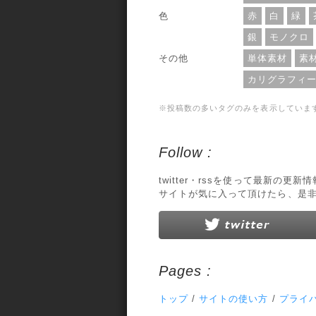
色
赤
白
緑
銀
モノクロ
その他
単体素材
素
カリグラフィ
※投稿数の多いタグのみを表示していま
Follow :
twitter・rssを使って最新の更
サイトが気に入って頂けたら、是
Pages :
トップ
/
サイトの使い方
/
プライ