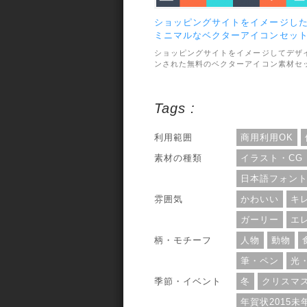
ショッピングサイトをイメージし
ミニマルなベクターアイコンセッ
ショッピングサイトをイメージしてデザ
ンされた無料のベクターアイコン素材セ
トです。細いラインだけで構成されてい
て、形も直線と規則的なカーブだけに制
して制作されたミニマルなデザイン。幅
Tags :
いデザインと合わせて使いやすそうです
アイコンの数は合計42種類。ファイル形
式は、AI・EPS・PSDで用意されていま
利用範囲
商用利用OK
す。利用範囲については、個人・商用利
問わずOKとのことです。
素材の種類
イラスト・CG
日本語フォン
雰囲気
かわいい
キ
ガーリー
エ
柄・モチーフ
人物
動物
筆・ペン
光
季節・イベント
冬
クリスマ
年賀状2015未