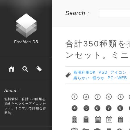
Search :
合計350種類
Freebies DB
ンセット。ミニ
商用利用OK
PSD
アイコン
柔らかい
軽やか
PC・WEB
About :
無料素材 | 合計350種類を
揃えたベクターアイコンセ
ット。ミニマルで綺麗な雰
囲気。