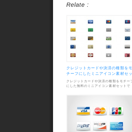
Relate :
クレジットカードや決済の種類を
チーフにしたミニアイコン素材セ
ト
クレジットカードや決済の種類をモチー
にした無料のミニアイコン素材セットで
す。VisaカードやAmazonなど、合計35
類のアイコンが収録されています。素材
ファイル形式は透過PNGで、画像サイズ
はすべて32×32pxです。利用範囲につい
は、個人・商用利用問わずOKとなってい
ます。