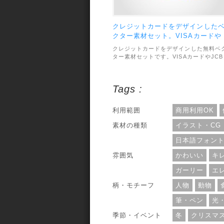
クレジットカードをデザインした
クター素材セット。VISAカードや
JCBカードなど。
クレジットカードをデザインした無料ベ
ター素材セットです。VISAカードやJCB
カードの他、PayPalなどのデザインに収
録されています。素材のファイル形式
は.aiと透過PNGで用意されています。利
Tags :
用範囲については、個人・商用利用問わ
OKとなっています。
利用範囲
商用利用OK
素材の種類
イラスト・CG
日本語フォン
雰囲気
かわいい
キ
ガーリー
エ
柄・モチーフ
人物
動物
筆・ペン
光
季節・イベント
冬
クリスマ