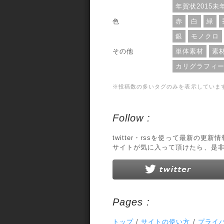
年賀状2015未
色
赤
白
緑
銀
モノクロ
その他
単体素材
素
カリグラフィ
※投稿数の多いタグのみを表示していま
Follow :
twitter・rssを使って最新の更
サイトが気に入って頂けたら、是
Pages :
トップ
/
サイトの使い方
/
プライ