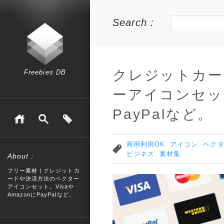
Search :
クレジットカー
Freebies DB
ーアイコンセット
PayPalなど。
商用利用OK
アイコン
ベク
ビジネス
素材集
About :
フリー素材 | クレジットカ
ードや決済方法のベクター
アイコンセット。Visaや
AmazonにPayPalなど。