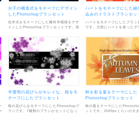
た
分子の構造式をモチーフにデザイン
ハートをモチーフにした細
セ
したPhotoshopブラシセット
込みのイラストブラシセッ
化学式をモチーフにした幾何学模様をデザ
ハートをモチーフにしたブラシ
インしたPhotoshopブラシセットです。収
です。大胆にハートを使ったデ
っ
録数は28種類とバリエーション豊かなの
が、そこから生える蔦や葉は細
で、組み合わせて色々なデザインが作れそ
く描き込まれています。デザイ
利
うです。利用範囲については、個人・商用
クトが欲しいときや、バレンタ
て
利用問わずOKとなっています。28種類
ときなどにどうぞ。利用につい
でも商用でもOKとなっていま
を
半透明の花びらがキレイな、桜をモ
秋を彩る葉をテーマにした
セ
チーフにしたブラシセット
Photoshopブラシセット
ー
桜の花びらをモチーフにしたPhotoshopブ
秋の葉をテーマにしたPhotosh
や
ラシです。7種類のブラシがセットになっ
ットです。2000pxくらいの大
ま
ています。花びらは半透明になっていて、
で15種類のブラシが収録されて
重ねて使えばキレイで繊細な雰囲気が作れ
秋のデザインにぴったり。利用
と
ます。利用範囲については、個人・商用利
ては、個人利用までとなってい
用問わずOKとなっています。