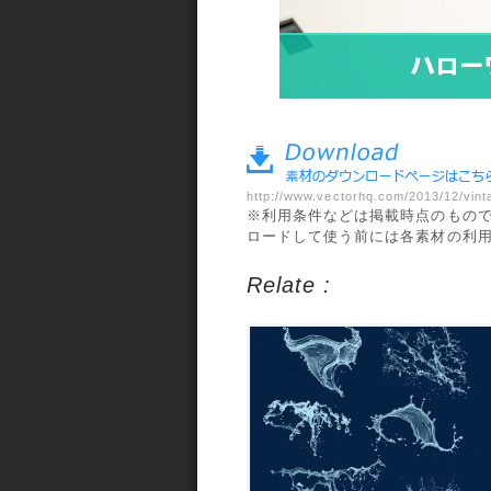
a>
http://www.vectorhq.com/2013/12/vinta
※利用条件などは掲載時点のもの
ロードして使う前には各素材の利
Relate :