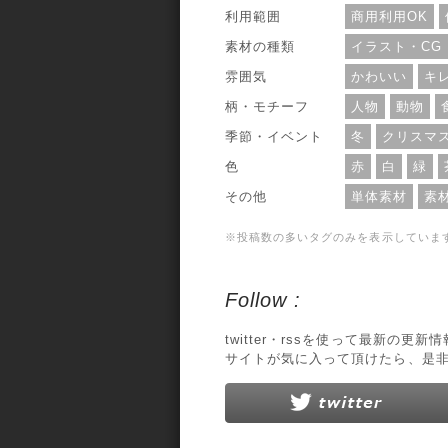
利用範囲
商用利用OK
素材の種類
イラスト・CG
雰囲気
かわいい
キ
柄・モチーフ
人物
動物
季節・イベント
冬
クリスマ
色
赤
白
緑
その他
単体素材
素
※投稿数の多いタグのみを表示していま
Follow :
twitter・rssを使って最新の更
サイトが気に入って頂けたら、是