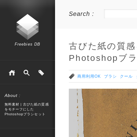
Search :
古びた紙の質感
Freebies DB
Photoshop
商用利用OK
ブラシ
クール
About :
無料素材 | 古びた紙の質感
をモチーフにした
Photoshopブラシセット