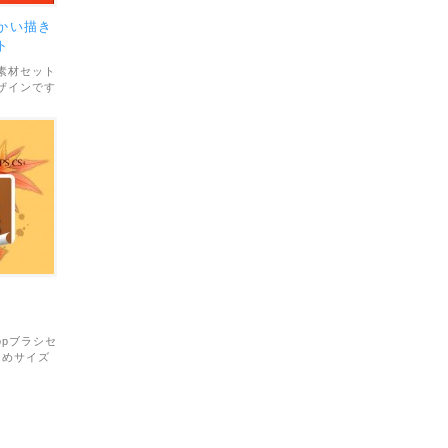
かい描き
ト
素材セット
ザインです
部まで細か
ンにインパ
インデーの
ては、個人
す。
opブラシセ
きめサイズ
います。
範囲につい
ます。