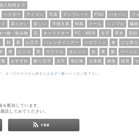
個人利用まで
ベクター
アイコン
写真
テンプレート
PSD
パターン
フ
レイ
柔らかい
楽しい
手描き風
和風
クール
シンプル
繊細
食べ物・飲み物
花
キャラクター
PC・WEB
文字
草木
笑顔
ス
秋
夏
お正月
バレンタインデー
ハロウィン
春
ひな祭り
茶
青
ピンク
黒
カラフル
オレンジ
灰
黄
紫
ベージュ
材集
おすすめ
飾り文字
太字
筆記体
立体感
細身
縦長
す。すべてのタグから探すには
タグ一覧
ページをご覧下さい。
新情報を配信しています。
非購読してみてください。