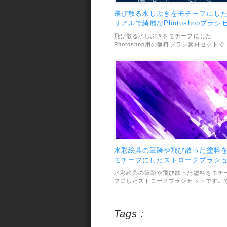
飛び散る水しぶきをモチーフにし
リアルで綺麗なPhotoshopブラシ
ット
飛び散る水しぶきをモチーフにした
Photoshop用の無料ブラシ素材セットで
す。リアルで綺麗な質感が画像加工にぴ
たり。合計11種類のブラシが収録されて
います。素材のファイル形式は.abrで、
用範囲については、個人利用までとなっ
います。
水彩絵具の筆跡や飛び散った塗料
モチーフにしたストロークブラシ
ット
水彩絵具の筆跡や飛び散った塗料をモチ
フにしたストロークブラシセットです。
わらかいタッチの綺麗なデザインが作れ
す。収録されているブラシ数は全部で25
種類あり、利用に関しては個人利用まで
Tags :
なっています。