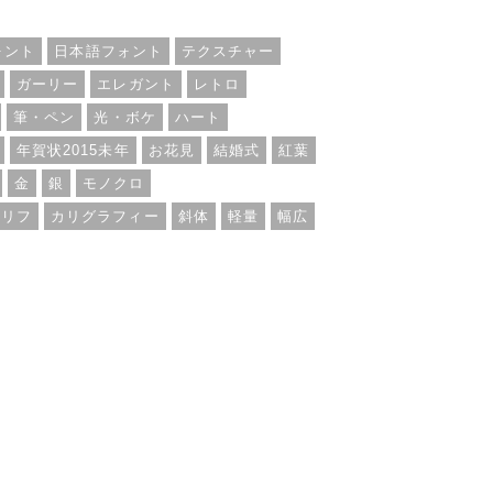
ォント
日本語フォント
テクスチャー
ガーリー
エレガント
レトロ
筆・ペン
光・ボケ
ハート
年賀状2015未年
お花見
結婚式
紅葉
金
銀
モノクロ
セリフ
カリグラフィー
斜体
軽量
幅広